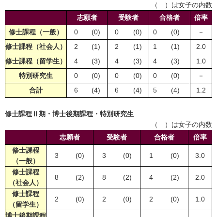
（ ）は女子の内数
志願者
受験者
合格者
倍率
修士課程（一般）
0
(0)
0
(0)
0
(0)
－
修士課程（社会人）
2
(1)
2
(1)
1
(1)
2.0
修士課程（留学生）
4
(3)
4
(3)
4
(3)
1.0
特別研究生
0
(0)
0
(0)
0
(0)
－
合計
6
(4)
6
(4)
5
(4)
1.2
修士課程Ⅱ期・博士後期課程・特別研究生
（ ）は女子の内数
志願者
受験者
合格者
倍率
修士課程
3
(0)
3
(0)
1
(0)
3.0
（一般）
修士課程
8
(2)
8
(2)
4
(2)
2.0
（社会人）
修士課程
2
(0)
2
(0)
2
(0)
1.0
（留学生）
博士後期課程