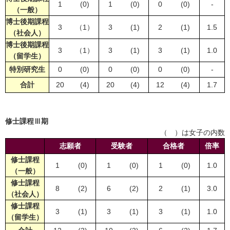
1
(0)
1
(0)
0
(0)
-
（一般）
博士後期課程
3
（1）
3
(1)
2
(1)
1.5
（社会人）
博士後期課程
3
（1）
3
(1)
3
(1)
1.0
（留学生）
特別研究生
0
(0)
0
(0)
0
(0)
-
合計
20
(4)
20
(4)
12
(4)
1.7
修士課程Ⅲ期
（ ）は女子の内数
志願者
受験者
合格者
倍率
修士課程
1
(0)
1
(0)
1
(0)
1.0
（一般）
修士課程
8
(2)
6
(2)
2
(1)
3.0
（社会人）
修士課程
3
(1)
3
(1)
3
(1)
1.0
（留学生）