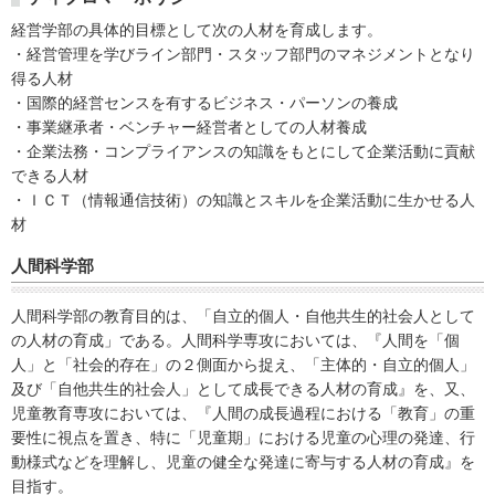
経営学部の具体的目標として次の人材を育成します。
・経営管理を学びライン部門・スタッフ部門のマネジメントとなり
得る人材
・国際的経営センスを有するビジネス・パーソンの養成
・事業継承者・ベンチャー経営者としての人材養成
・企業法務・コンプライアンスの知識をもとにして企業活動に貢献
できる人材
・ＩＣＴ（情報通信技術）の知識とスキルを企業活動に生かせる人
材
人間科学部
人間科学部の教育目的は、「自立的個人・自他共生的社会人として
の人材の育成」である。人間科学専攻においては、『人間を「個
人」と「社会的存在」の２側面から捉え、「主体的・自立的個人」
及び「自他共生的社会人」として成長できる人材の育成』を、又、
児童教育専攻においては、『人間の成長過程における「教育」の重
要性に視点を置き、特に「児童期」における児童の心理の発達、行
動様式などを理解し、児童の健全な発達に寄与する人材の育成』を
目指す。