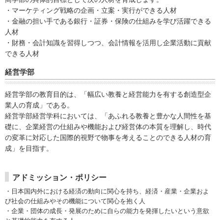
・マーケティング戦略の企画・立案・実行ができる人材
・金融の担い手である銀行・証券・保険の仕組みを学び活躍できる
人材
・財務・会計知識を習得しつつ、会計情報を活用し企業活動に貢献
できる人材
経営学部
経営学部の教育目的は、「幅広い教養と経営能力を有する創造型企
業人の育成」である。
経営学部経営学科においては、「あふれる教養と豊かな人間性を基
礎に、企業経営の仕組みや機能および経営体の本質を理解し、時代
の変革に対応した国際的視野で物事を考えることのできる人材の育
成」を目指す。
アドミッション・ポリシー
・日本国内外における経済の動向に関心を持ち、経済・産業・企業およ
び社会の仕組みやその機能について関心を抱く人
・企業・団体の成長・発展のために自らの能力を発揮したいという意欲