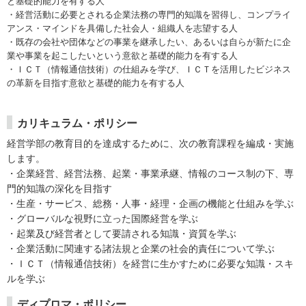
と基礎的能力を有する人
・経営活動に必要とされる企業法務の専門的知識を習得し、コンプライ
アンス・マインドを具備した社会人・組織人を志望する人
・既存の会社や団体などの事業を継承したい、あるいは自らが新たに企
業や事業を起こしたいという意欲と基礎的能力を有する人
・ＩＣＴ（情報通信技術）の仕組みを学び、ＩＣＴを活用したビジネス
の革新を目指す意欲と基礎的能力を有する人
カリキュラム・ポリシー
経営学部の教育目的を達成するために、次の教育課程を編成・実施
します。
・企業経営、経営法務、起業・事業承継、情報のコース制の下、専
門的知識の深化を目指す
・生産・サービス、総務・人事・経理・企画の機能と仕組みを学ぶ
・グローバルな視野に立った国際経営を学ぶ
・起業及び経営者として要請される知識・資質を学ぶ
・企業活動に関連する諸法規と企業の社会的責任について学ぶ
・ＩＣＴ（情報通信技術）を経営に生かすために必要な知識・スキ
ルを学ぶ
ディプロマ・ポリシー