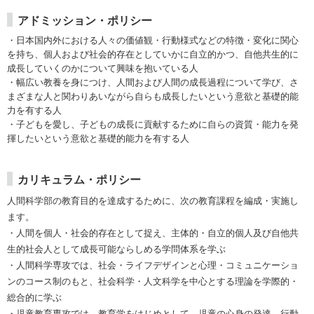
アドミッション・ポリシー
・日本国内外における人々の価値観・行動様式などの特徴・変化に関心
を持ち、個人および社会的存在としていかに自立的かつ、自他共生的に
成長していくのかについて興味を抱いている人
・幅広い教養を身につけ、人間および人間の成長過程について学び、さ
まざまな人と関わりあいながら自らも成長したいという意欲と基礎的能
力を有する人
・子どもを愛し、子どもの成長に貢献するために自らの資質・能力を発
揮したいという意欲と基礎的能力を有する人
カリキュラム・ポリシー
人間科学部の教育目的を達成するために、次の教育課程を編成・実施し
ます。
・人間を個人・社会的存在として捉え、主体的・自立的個人及び自他共
生的社会人として成長可能ならしめる学問体系を学ぶ
・人間科学専攻では、社会・ライフデザインと心理・コミュニケーショ
ンのコース制のもと、社会科学・人文科学を中心とする理論を学際的・
総合的に学ぶ
・児童教育専攻では、教育学をはじめとして、児童の心身の発達、行動