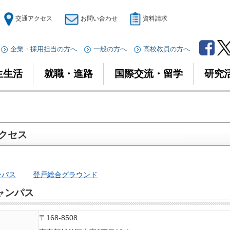
交通アクセス
お問い合わせ
資料請求
企業・採用担当の方へ
一般の方へ
高校教員の方へ
生生活
就職・進路
国際交流・留学
研究
クセス
ンパス
登戸総合グラウンド
ャンパス
〒168-8508