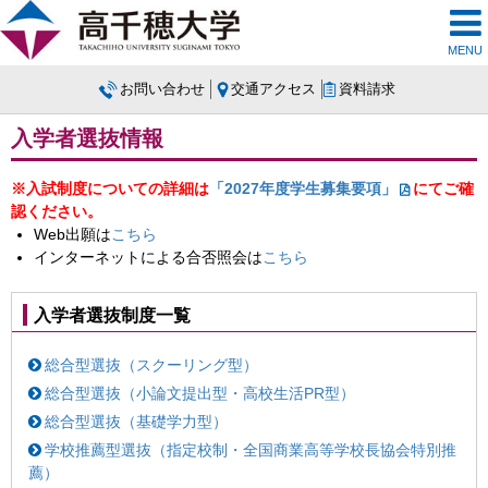
MENU
お問い合わせ
交通アクセス
資料請求
入学者選抜情報
※入試制度についての詳細は
「2027年度学生募集要項」
にてご確
認ください。
Web出願は
こちら
インターネットによる合否照会は
こちら
入学者選抜制度一覧
総合型選抜（スクーリング型）
総合型選抜（小論文提出型・高校生活PR型）
総合型選抜（基礎学力型）
学校推薦型選抜（指定校制・全国商業高等学校長協会特別推
薦）