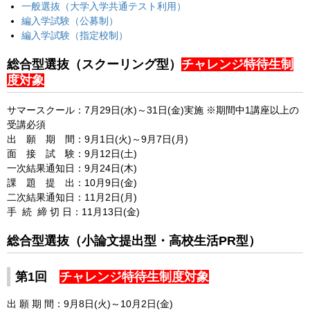
一般選抜（大学入学共通テスト利用）
編入学試験（公募制）
編入学試験（指定校制）
総合型選抜（スクーリング型）
チャレンジ特待生制
度対象
サマースクール：7月29日(水)～31日(金)実施 ※期間中1講座以上の
受講必須
出 願 期 間：9月1日(火)～9月7日(月)
面 接 試 験：9月12日(土)
一次結果通知日：9月24日(木)
課 題 提 出：10月9日(金)
二次結果通知日：11月2日(月)
手 続 締 切 日：11月13日(金)
総合型選抜（小論文提出型・高校生活PR型）
第1回
チャレンジ特待生制度対象
出 願 期 間：9月8日(火)～10月2日(金)