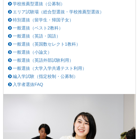
学校推薦型選抜（公募制）
エリア試験場（総合型選抜・学校推薦型選抜）
特別選抜（留学生・帰国子女）
一般選抜（ベスト2教科）
一般選抜（英語・国語）
一般選抜（英国数セレクト1教科）
一般選抜（小論文）
一般選抜（英語外部試験利用）
一般選抜（大学入学共通テスト利用）
編入学試験（
指定校制
・公募制）
入学者選抜FAQ