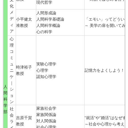
現代哲学
化
メ
人間形成論
デ
小平健太
人間科学基礎論
「エモい」ってどうい
ィ
准教授
人間科学概論
～ 美学の扉を開いてみ
ア
心の科学
心
理
コ
ミ
ュ
実験心理学
時津裕子
ニ
心理学
記憶力をよくしよう！
教授
ケ
認知心理学
｜
人
シ
間
ョ
科
ン
学
家族社会学
社
部
家族関係論
会
吉原千賀
“就活”や”婚活”はなぜ
対人関係論
ラ
教授
～社会や心理から考え
社会心理学
イ