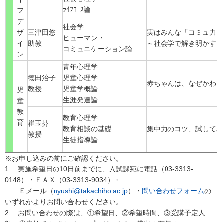
ﾗｲﾌｺｰｽ論
フ
デ
社会学
ザ
三津田悠
実はみんな「コミュ力
ヒューマン・
イ
助教
～社会学で解き明かす
コミュニケーション論
ン
青年心理学
徳田治子
児童心理学
赤ちゃんは、なぜかわ
教授
児童学概論
児
生涯発達論
童
教
教育心理学
育
崔玉芬
教育相談の基礎
集中力のコツ、試して
教授
生徒指導論
※お申し込みの前にご確認ください。
1. 実施希望日の10日前までに、入試課宛に電話（03-3313-
0148）・ＦＡＸ（03-3313-9034）
・
Ｅメール（
nyushi@takachiho.ac.jp
）・
問い合わせフォーム
の
いずれかよりお問い合わせください。
2. お問い合わせの際は、①希望日、②希望時間、③受講予定人