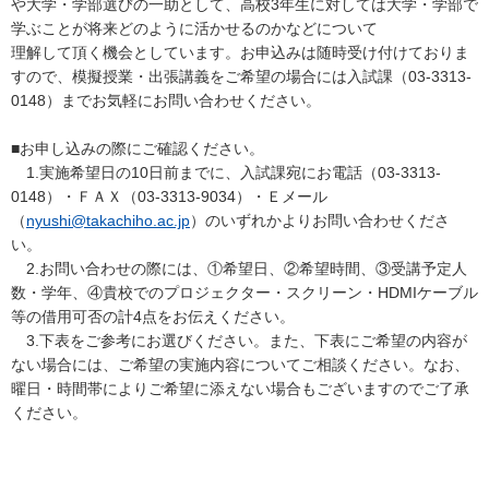
や大学・学部選びの一助として、高校3年生に対しては大学・学部で
学ぶことが将来どのように活かせるのかなどについて
理解して頂く機会としています。お申込みは随時受け付けておりま
すので、模擬授業・出張講義をご希望の場合には入試課（03-3313-
0148）までお気軽にお問い合わせください。
■お申し込みの際にご確認ください。
1.実施希望日の10日前までに、入試課宛にお電話（03-3313-
0148）・ＦＡＸ（03-3313-9034）・Ｅメール
（
nyushi@takachiho.ac.jp
）のいずれかよりお問い合わせくださ
い。
2.お問い合わせの際には、①希望日、②希望時間、③受講予定人
数・学年、④貴校でのプロジェクター・スクリーン・HDMIケーブル
等の借用可否の計4点をお伝えください。
3.下表をご参考にお選びください。また、下表にご希望の内容が
ない場合には、ご希望の実施内容についてご相談ください。なお、
曜日・時間帯によりご希望に添えない場合もございますのでご了承
ください。