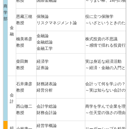
教授
国際金融論
～うまい棒、16円の衝
商
学
恩藏三穂
保険論
役に立つ保険学
部
教授
リスクマネジメント論
～いざというときのた
金
融
金融論
楠美将彦
株式投資の不思議
金融総論
教授
～感情で揺れる投資行
金融工学
柴田舞
経済学
実は身近な経済活動
教授
証券論
～経済・金融の入門と
石井康彦
財務諸表論
会計って何を学ぶの？
教授
経営分析
～実は知らない会計の
会
計
西山徹二
会計学総論
商学を学んで企業を理
教授
財務会計論
～任天堂の強さの理由
経営学概論
組
小林康一
リーダーシップを科学