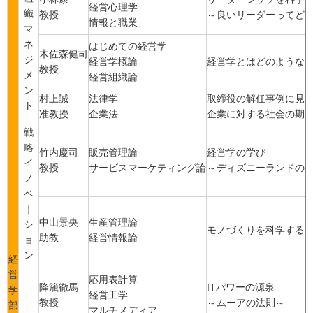
経営心理学
織
教授
～良いリーダーってど
情報と職業
マ
ネ
はじめての経営学
木佐森健司
ジ
経営学概論
経営学とはどのような
教授
メ
経営組織論
ン
村上誠
法律学
取締役の解任事例に見
ト
准教授
企業法
企業に対する社会の期
戦
略
竹内慶司
販売管理論
経営学の学び
イ
教授
サービスマーケティング論
～ディズニーランドの
ノ
ベ
｜
中山景央
生産管理論
シ
モノづくりを科学する
助教
経営情報論
ョ
ン
経
営
応用表計算
降籏徹馬
ITパワーの源泉
学
経営工学
教授
～ムーアの法則～
部
マルチメディア