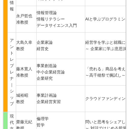
情
報
情報管理論
永戸哲也
情報リテラシー
AIと学ぶプログラミン
准教授
データサイエンス入門
ア
大島久幸
企業家論
経営学を学ぶと就職に役
ン
教授
経営史
～ 企業家に学ぶ意思決定
ト
レ
プ
事業創造論
藤木寛人
「売れる」商品を考え
レ
中小企業経営論
准教授
～高千穂祭で腕試し～
ナ
企業研究
｜
シ
城裕昭
事業計画論
ッ
クラウドファンディン
教授
企業経営実習
プ
現
倫理学
齋藤元紀
問いと思考をシェアし
代
哲学
教授
～ 対話ではじめる哲学 
文