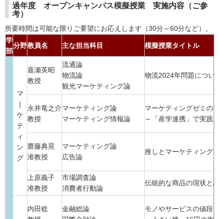
過年度 オープンキャンパス模擬授業 実施内容（ご参
考）
所要時間は可能な限りご要望にお応えします（30分～60分など）。
学
分野
教員名
主な担当科目
模擬授業タイトル
部
流通論
嘉瀬英昭
物流論
物流2024年問題につい
教授
観光マーケティング論
マ
｜
永井竜之介
マーケティング論
マーケティングゼミの
ケ
教授
マーケティング情報論
～「産学連携」で実践
テ
ィ
齋藤典晃
マーケティング論
ン
推しとマーケティング
准教授
広告論
グ
上原義子
市場調査論
伝統的な商品の現状と
准教授
消費者行動論
内田稔
金融総論
モノやサービスの値段