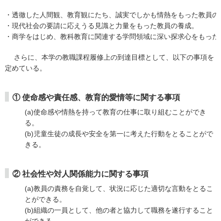
・透徹した人間観、教育観にたち、誠実でしかも情熱をもった教員の
・現代社会の要請に応えうる見識と力量をもった教員の養成。
・商学をはじめ、教科教育に関連する学問領域に深い探求心をもった
さらに、本学の教職課程履修上の到達目標として、以下の事項を
定めている。
① 使命感や責任感、教育的愛情等に関する事項
(a)使命感や情熱を持って教育の仕事に取り組むことができ
る。
(b)児童生徒の成長や安全を第一に考えた行動をとることがで
きる。
② 社会性や対人関係能力に関する事項
(a)教員の責務を自覚して、状況に応じた適切な言動をとるこ
とができる。
(b)組織の一員として、他の者と協力して職務を遂行すること