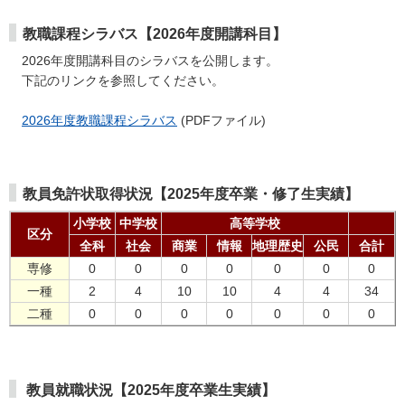
教職課程シラバス【2026年度開講科目】
2026年度開講科目のシラバスを公開します。
下記のリンクを参照してください。
2026年度教職課程シラバス
(PDFファイル)
教員免許状取得状況【2025年度卒業・修了生実績】
小学校
中学校
高等学校
区分
全科
社会
商業
情報
地理
歴史
公民
合計
専修
0
0
0
0
0
0
0
一種
2
4
10
10
4
4
34
二種
0
0
0
0
0
0
0
教員就職状況【2025年度卒業生実績】