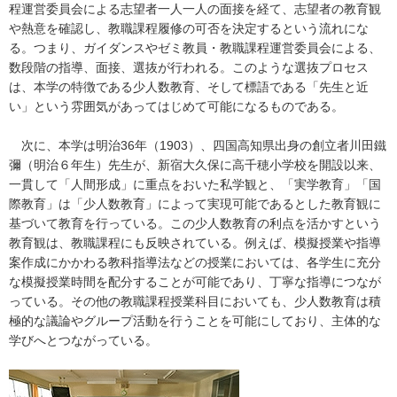
程運営委員会による志望者一人一人の面接を経て、志望者の教育観
や熱意を確認し、教職課程履修の可否を決定するという流れにな
る。つまり、ガイダンスやゼミ教員・教職課程運営委員会による、
数段階の指導、面接、選抜が行われる。このような選抜プロセス
は、本学の特徴である少人数教育、そして標語である「先生と近
い」という雰囲気があってはじめて可能になるものである。
次に、本学は明治36年（1903）、四国高知県出身の創立者川田鐵
彌（明治６年生）先生が、新宿大久保に高千穂小学校を開設以来、
一貫して「人間形成」に重点をおいた私学観と、「実学教育」「国
際教育」は「少人数教育」によって実現可能であるとした教育観に
基づいて教育を行っている。この少人数教育の利点を活かすという
教育観は、教職課程にも反映されている。例えば、模擬授業や指導
案作成にかかわる教科指導法などの授業においては、各学生に充分
な模擬授業時間を配分することが可能であり、丁寧な指導につなが
っている。その他の教職課程授業科目においても、少人数教育は積
極的な議論やグループ活動を行うことを可能にしており、主体的な
学びへとつながっている。