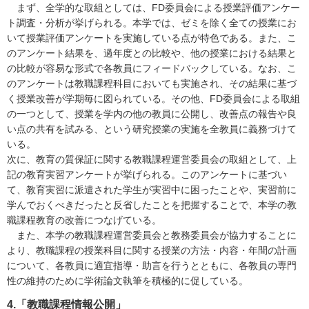
まず、全学的な取組としては、FD委員会による授業評価アンケー
ト調査・分析が挙げられる。本学では、ゼミを除く全ての授業にお
いて授業評価アンケートを実施している点が特色である。また、こ
のアンケート結果を、過年度との比較や、他の授業における結果と
の比較が容易な形式で各教員にフィードバックしている。なお、こ
のアンケートは教職課程科目においても実施され、その結果に基づ
く授業改善が学期毎に図られている。その他、FD委員会による取組
の一つとして、授業を学内の他の教員に公開し、改善点の報告や良
い点の共有を試みる、という研究授業の実施を全教員に義務づけて
いる。
次に、教育の質保証に関する教職課程運営委員会の取組として、上
記の教育実習アンケートが挙げられる。このアンケートに基づい
て、教育実習に派遣された学生が実習中に困ったことや、実習前に
学んでおくべきだったと反省したことを把握することで、本学の教
職課程教育の改善につなげている。
また、本学の教職課程運営委員会と教務委員会が協力することに
より、教職課程の授業科目に関する授業の方法・内容・年間の計画
について、各教員に適宜指導・助言を行うとともに、各教員の専門
性の維持のために学術論文執筆を積極的に促している。
4.「教職課程情報公開」