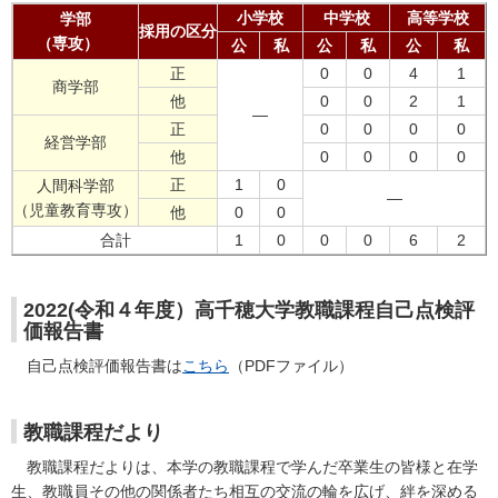
小学校
中学校
高等学校
学部
採用の区分
（専攻）
公
私
公
私
公
私
正
0
0
4
1
商学部
他
0
0
2
1
―
正
0
0
0
0
経営学部
他
0
0
0
0
正
1
0
人間科学部
―
（児童教育専攻）
他
0
0
合計
1
0
0
0
6
2
2022(令和４年度）高千穂大学教職課程自己点検評
価報告書
自己点検評価報告書は
こちら
（PDFファイル）
教職課程だより
教職課程だよりは、本学の教職課程で学んだ卒業生の皆様と在学
生、教職員その他の関係者たち相互の交流の輪を広げ、絆を深める