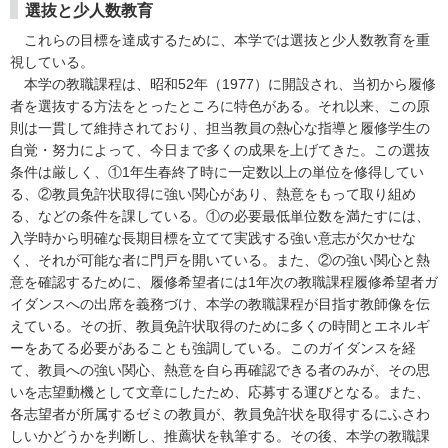
選抜と少人数教育
これらの目標を達成するために、本学では選抜と少人数教育を重
視している。
本学の教職課程は、昭和52年（1977）に開設され、当初から履修
者を選抜する方法をとったところに特色がある。それ以来、この原
則は一貫して維持されており、担当教員の熱心な指導と履修学生の
自覚・努力によって、今日まで多くの成果を上げてきた。この選抜
条件は厳しく、①1年生春終了時に一定数以上の単位を修得してい
る、②教員免許状取得に強い関心があり、熱意をもって取り組め
る、などの条件を課している。①の必要最低単位数を満たすには、
入学時から明確な長期目標を立てて実践する強い意志が欠かせな
く、それが可能な者に門戸を開いている。また、②の強い関心と熱
意を確認するために、履修希望者には1年次の教職課程履修希望者ガ
イダンスへの出席を義務づけ、本学の教職課程が目指す教師像を伝
えている。その折、教員免許状取得のために多くの時間とエネルギ
ーをあてる必要があることも強調している。このガイダンスを経
て、教員への強い関心、熱意を自ら再確認できる者のみが、その思
いを志望動機として文章にしたため、応募する運びとなる。また、
各志望者が所属するゼミの教員が、教員免許状を取得するにふさわ
しいかどうかを判断し、推薦状を執筆する。その後、本学の教職課