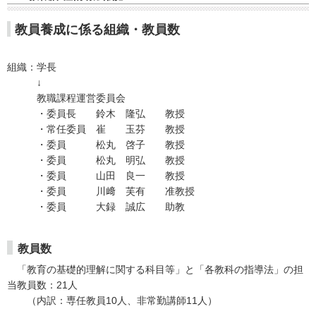
教員養成に係る組織・教員数
組織：学長
↓
教職課程運営委員会
・委員長 鈴木 隆弘 教授
・常任委員 崔 玉芬 教授
・委員 松丸 啓子 教授
・委員 松丸 明弘 教授
・委員 山田 良一 教授
・委員 川﨑 芙有 准教授
・委員 大録 誠広 助教
教員数
「教育の基礎的理解に関する科目等」と「各教科の指導法」の担
当教員数：21人
（内訳：専任教員10人、非常勤講師11人）