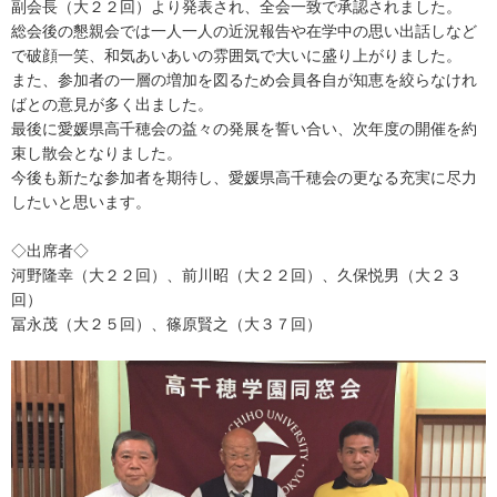
副会長（大２２回）より発表され、全会一致で承認されました。
総会後の懇親会では一人一人の近況報告や在学中の思い出話しなど
で破顔一笑、和気あいあいの雰囲気で大いに盛り上がりました。
また、参加者の一層の増加を図るため会員各自が知恵を絞らなけれ
ばとの意見が多く出ました。
最後に愛媛県高千穂会の益々の発展を誓い合い、次年度の開催を約
束し散会となりました。
今後も新たな参加者を期待し、愛媛県高千穂会の更なる充実に尽力
したいと思います。
◇出席者◇
河野隆幸（大２２回）、前川昭（大２２回）、久保悦男（大２３
回）
冨永茂（大２５回）、篠原賢之（大３７回）