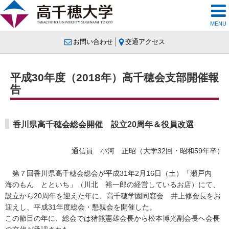
MENU
お問い合わせ
交通アクセス
平成30年度（2018年）高千穂会支部開催報
告
香川県高千穂会総会開催 設立20周年＆役員改選
通信員 小河 正昭（大学32回・昭和59年卒）
第７回香川県高千穂会総会が平成31年2月16日（土）「瀬戸内
海のもん とといち」（川北 裕一郎の経営しているお店）にて、
設立から20周年を迎えた年に、高千穂学園同窓会 井上修会長をお
迎えし、平成31年度総会・懇親会を開催した。
この節目の年に、総会では猪熊憲雄会長から松本博光副会長へ会長