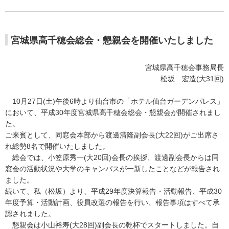
宮城県高千穂会総会・懇親会を開催いたしました
宮城県高千穂会事務局長
松坂 宏造(大31回)
10月27日(土)午後6時より仙台市の「ホテル仙台ガーデンパレス」
において、平成30年度宮城県高千穂会総会・懇親会が開催されまし
た。
ご来賓として、同窓会本部から渡邊清隆副会長(大22回)がご出席さ
れ総勢8名で開催いたしました。
総会では、小笠原秀一(大20回)会長の挨拶、渡邊副会長からは同
窓会の活動状況や大学のキャンパスが一新したことなどが報告され
ました。
続いて、私（松坂）より、平成29年度決算報告・活動報告、平成30
年度予算・活動計画、役員改選の報告を行い、報告事項はすべて承
認されました。
懇親会は小山裕寿(大28回)副会長の乾杯でスタートしました。自