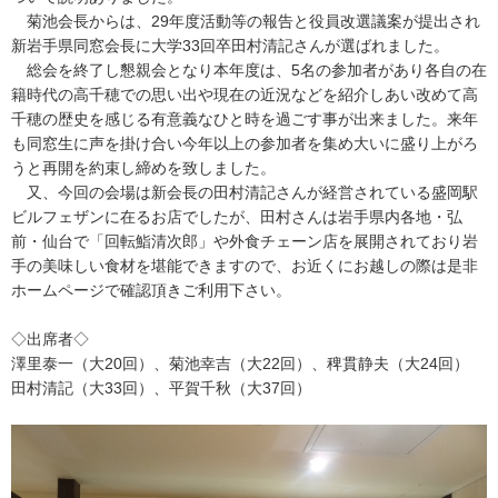
菊池会長からは、29年度活動等の報告と役員改選議案が提出され
新岩手県同窓会長に大学33回卒田村清記さんが選ばれました。
総会を終了し懇親会となり本年度は、5名の参加者があり各自の在
籍時代の高千穂での思い出や現在の近況などを紹介しあい改めて高
千穂の歴史を感じる有意義なひと時を過ごす事が出来ました。来年
も同窓生に声を掛け合い今年以上の参加者を集め大いに盛り上がろ
うと再開を約束し締めを致しました。
又、今回の会場は新会長の田村清記さんが経営されている盛岡駅
ビルフェザンに在るお店でしたが、田村さんは岩手県内各地・弘
前・仙台で「回転鮨清次郎」や外食チェーン店を展開されており岩
手の美味しい食材を堪能できますので、お近くにお越しの際は是非
ホームページで確認頂きご利用下さい。
◇出席者◇
澤里泰一（大20回）、菊池幸吉（大22回）、稗貫静夫（大24回）
田村清記（大33回）、平賀千秋（大37回）