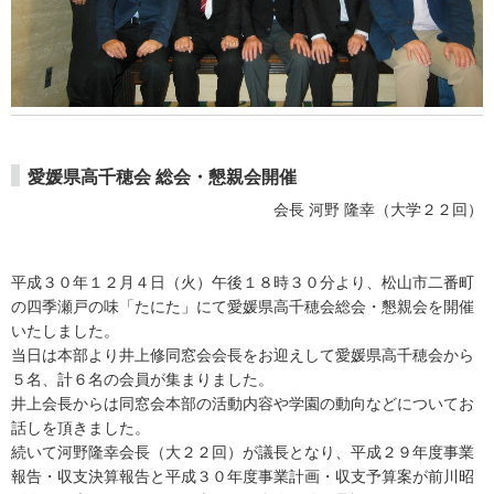
愛媛県高千穂会 総会・懇親会開催
会長 河野 隆幸（大学２２回）
平成３０年１２月４日（火）午後１８時３０分より、松山市二番町
の四季瀬戸の味「たにた」にて愛媛県高千穂会総会・懇親会を開催
いたしました。
当日は本部より井上修同窓会会長をお迎えして愛媛県高千穂会から
５名、計６名の会員が集まりました。
井上会長からは同窓会本部の活動内容や学園の動向などについてお
話しを頂きました。
続いて河野隆幸会長（大２２回）が議長となり、平成２９年度事業
報告・収支決算報告と平成３０年度事業計画・収支予算案が前川昭