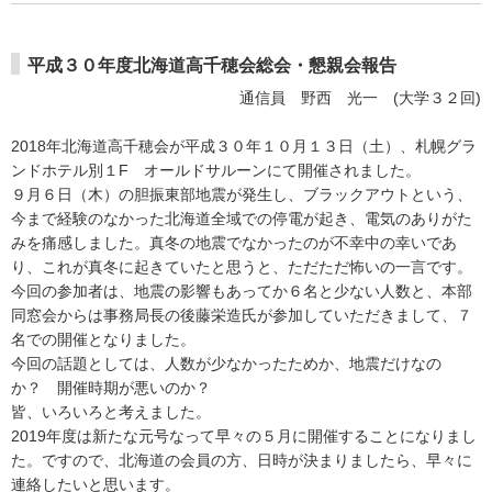
平成３０年度北海道高千穂会総会・懇親会報告
通信員 野西 光一 (大学３２回)
2018年北海道高千穂会が平成３０年１０月１３日（土）、札幌グラ
ンドホテル別１F オールドサルーンにて開催されました。
９月６日（木）の胆振東部地震が発生し、ブラックアウトという、
今まで経験のなかった北海道全域での停電が起き、電気のありがた
みを痛感しました。真冬の地震でなかったのが不幸中の幸いであ
り、これが真冬に起きていたと思うと、ただただ怖いの一言です。
今回の参加者は、地震の影響もあってか６名と少ない人数と、本部
同窓会からは事務局長の後藤栄造氏が参加していただきまして、７
名での開催となりました。
今回の話題としては、人数が少なかったためか、地震だけなの
か？ 開催時期が悪いのか？
皆、いろいろと考えました。
2019年度は新たな元号なって早々の５月に開催することになりまし
た。ですので、北海道の会員の方、日時が決まりましたら、早々に
連絡したいと思います。