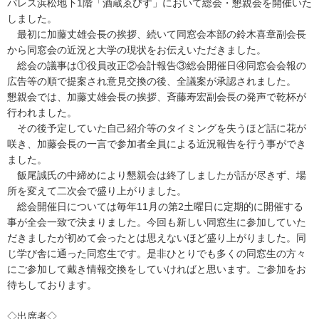
パレス浜松地下1階「酒蔵ゑびす」において総会・懇親会を開催いた
しました。
最初に加藤丈雄会長の挨拶、続いて同窓会本部の鈴木喜章副会長
から同窓会の近況と大学の現状をお伝えいただきました。
総会の議事は①役員改正②会計報告③総会開催日④同窓会会報の
広告等の順で提案され意見交換の後、全議案が承認されました。
懇親会では、加藤丈雄会長の挨拶、斉藤寿宏副会長の発声で乾杯が
行われました。
その後予定していた自己紹介等のタイミングを失うほど話に花が
咲き、加藤会長の一言で参加者全員による近況報告を行う事ができ
ました。
飯尾誠氏の中締めにより懇親会は終了しましたが話が尽きず、場
所を変えて二次会で盛り上がりました。
総会開催日については毎年11月の第2土曜日に定期的に開催する
事が全会一致で決まりました。今回も新しい同窓生に参加していた
だきましたが初めて会ったとは思えないほど盛り上がりました。同
じ学び舎に通った同窓生です。是非ひとりでも多くの同窓生の方々
にご参加して戴き情報交換をしていければと思います。ご参加をお
待ちしております。
◇出席者◇