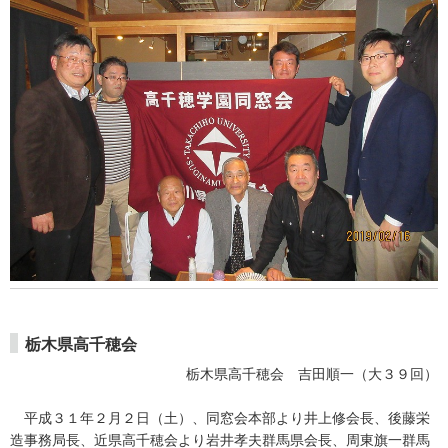
栃木県高千穂会
栃木県高千穂会 吉田順一（大３９回）
平成３１年２月２日（土）、同窓会本部より井上修会長、後藤栄
造事務局長、近県高千穂会より岩井孝夫群馬県会長、周東旗一群馬