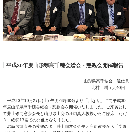
平成30年度山形県高千穂会総会・懇親会開催報告
山形県高千穂会 通信員
北村 潤（大40回）
平成30年10月27日(土) 午後６時30分より「川なり」にて平成30
年度山形県高千穂会総会・懇親会を開催いたしました。ご来賓とし
て井上修同窓会会長と山形県出身の庄司真人教授からご臨席いただ
き、総勢13名での開催となりました。
岩崎啓司会長の挨拶の後、井上同窓会会長と庄司教授から「学園