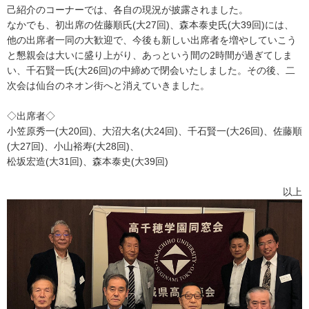
己紹介のコーナーでは、各自の現況が披露されました。
なかでも、初出席の佐藤順氏(大27回)、森本泰史氏(大39回)には、
他の出席者一同の大歓迎で、今後も新しい出席者を増やしていこう
と懇親会は大いに盛り上がり、あっという間の2時間が過ぎてしま
い、千石賢一氏(大26回)の中締めで閉会いたしました。その後、二
次会は仙台のネオン街へと消えていきました。
◇出席者◇
小笠原秀一(大20回)、大沼大名(大24回)、千石賢一(大26回)、佐藤順
(大27回)、小山裕寿(大28回)、
松坂宏造(大31回)、森本泰史(大39回)
以上