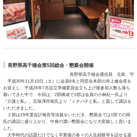
長野県高千穂会第5回総会・懇親会開催
長野県高千穂会通信員 北島 守
平成30年11月10日（土）に会員8名と同窓会本部の井上修会長を
お迎えし、平成26年7月設立準備委員会立ち上げ後参加人数も落ち
着いてきた中で、今回は、2部構成で1部は会員の小林紀一氏より
『介護と私』、五味澤作衛氏より『ミチバチと私』と題して講話を
いただきました。
２部は29年度会計報告等決裁をいただき、懇親会では1部での両
氏の講話に盛り上がり、中身の濃い懇親会になり大変嬉しく思いま
した。
大学時代の話題だけでなく卒業後の各々の人生経験等を話せる楽