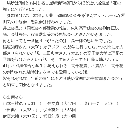
場所は3回とも同じ名古屋駅新幹線口からほど近い居酒屋「花の
舞」にて行われました。
参加者は7名、本部より井上修同窓会会長を迎えアットホームな雰
囲気の中総会・懇親会は行われました。
井上会長より同窓会本部活動の報告、東海高千穂会の会則修正決
議、会計報告、役員選出等の後懇親会へと進んでいきました。
何といっても一番盛り上がったのは、高千穂の思い出でした。
稲垣知彦さん（大50）がアメフトの見学に行ったらいつの間にか入
部させられていた話、上田典生さん（大33）の高千穂大学に理系の
学部を設けたらという話、そして何と言っても伊藤大輔さん（大
41）の成績優秀な学生に与えられる「高千穂賞」の賞品の「高千穂
の刻印された腕時計」を今でも愛用している話。
皆それぞれ数十年前の青年にもどり熱い雰囲気の中次回また会おう
と約束し閉会となりました。
◇出席者◇
山本三椎彦（大31回）、仲立貴（大47回）、奥山一男（大19回）、
上田典生（大33回）、弘重英治（大33回）、
伊藤大輔（大41回）、稲垣知彦（大50回）