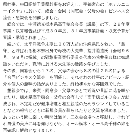
県幹事、串田昭博千葉県幹事をお迎えし、宇都宮市の「ホテルニュ
ーイタヤ」に於いて、総会・合同（同窓会・父母の会）ビジネス交
流会・懇親会を開催しました。
総会では、中澤徳光栃木県高千穂会会長（議長）の下、２９年度
事業・決算報告及び平成３０年度、３１年度事業計画・収支予算が
審議・承認されました。
続いて、太平洋戦争末期に２０万人超の沖縄県民を救い、「島
守」と呼ばれる栃木県出身で母校の大先輩、荒井退造氏（会報９６
号、９８号に掲載）の顕彰事業実行委員会代表の荒井俊典様に御講
話をいただき、戦時に於ける大先輩の活躍を学びました。
その後、同窓会から１７名、父母の会から８名の計２５名による
「合同ビジネス交流会」を開催し、それぞれの仕事のアピール・紹
介や個人の趣味の話がありました。終始和やかな雰囲気でした。
懇親会では、来賓・同窓会・父母の会とで近況や昔話に花を咲か
せたり、栃木県高千穂会・父母の会有志で「高千穂ゴルフ会」が結
成され、不定期だが健康増進と相互親睦のためラウンドしているこ
となどの報告とともに新規会員が募られたりと交流を深めました。
あっという間に楽しい時間は過ぎ、二次会会場へと移動し、それぞ
れ自慢の美声に耳を傾けながら、オール栃木・オール高千穂の絆を
再確認し解散となりました。