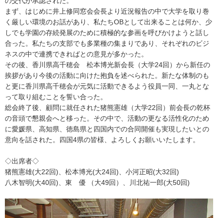
の交代が承認された。
まず、はじめに井上修同窓会会長より近況報告の中で大学を取り巻
く厳しい環境のお話があり、私たちOBとして出来ることは何か、少
しでも学園の存続発展のために積極的な参画を呼びかけようと話し
合った。私たちの支部でも多業種の集まりであり、それぞれのビジ
ネスの中で連携できればとの意見が多かった。
その後、香川県高千穂会 松本博光新会長（大学24回）から新任の
挨拶があり今後の活動に向けた抱負を述べられた。新たな体制のも
と更に香川県高千穂会が元気に活動できるよう役員一同、一丸とな
って取り組むことを誓い合った。
総会終了後、顧問に就任された猪熊憲雄（大学22回）前会長の乾杯
の音頭で懇親会へと移った。その中で、活動の更なる活性化のため
に愛媛県、高知県、徳島県と四国内での合同開催も実現したいとの
意向を話された。四国4県の皆様、よろしくお願いいたします。
◇出席者◇
猪熊憲雄(大22回)、松本博光(大24回)、小河正昭(大32回)
八木智明(大40回)、東 優 （大49回）、川北祐一郎(大50回)