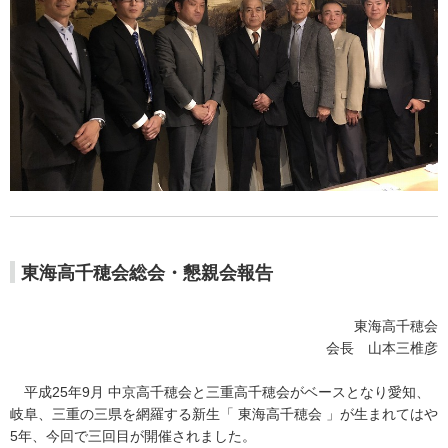
東海高千穂会総会・懇親会報告
東海高千穂会
会長 山本三椎彦
平成25年9月 中京高千穂会と三重高千穂会がベースとなり愛知、
岐阜、三重の三県を網羅する新生「 東海高千穂会 」が生まれてはや
5年、今回で三回目が開催されました。