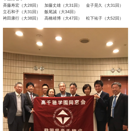
斉藤寿宏（大28回） 加藤丈雄（大31回） 金子晃久（大31回）
立石和子（大31回） 飯尾誠（大34回）
袴田康行（大38回） 高橋靖博（大47回） 松下祐子（大52回）