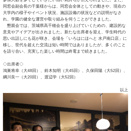
同窓会副会長の千葉様からは、同窓会全体としての動きや、現在の
大学内の様子やイベント状況、施設設備の状況などの説明がなさ
れ、学園の健全な運営や取り組みを伺うことができました。
懇親会では、茨城県高千穂会を盛り上げていくための、建設的な
意見やアイデアが出されました。新たな出席者を迎え、学生時代の
思い出話しにも花が咲き、会場を「いろはにほへと 水戸南口店」に
移し、世代を超えた交流は短い時間ではありましたが、多くのこと
を語り合い、充実した楽しい時間は終電まで続きました。
◇出席者◇
鴻巣将幸（大48回）、鈴木知明（大45回）、久保田陽（大52回）、
綱川良一（大20回）、渡辺学（大52回）
以上