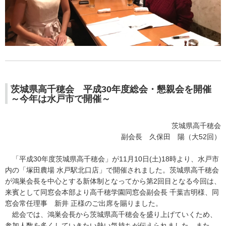
茨城県高千穂会 平成30年度総会・懇親会を開催
～今年は水戸市で開催～
茨城県高千穂会
副会長 久保田 陽（大52回）
「平成30年度茨城県高千穂会」が11月10日(土)18時より、水戸市
内の「塚田農場 水戸駅北口店」で開催されました。茨城県高千穂会
が鴻巣会長を中心とする新体制となってから第2回目となる今回は、
来賓として同窓会本部より高千穂学園同窓会副会長 千葉吉明様、同
窓会常任理事 新井 正様のご出席を賜りました。
総会では、鴻巣会長から茨城県高千穂会を盛り上げていくため、
参加人数を多くしていきたい熱い気持ちが伝えられました。また、