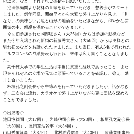
の近況」など、それぞれご挨拶を頂戴いたしました。
池田惇顧問より乾杯の音頭を取っていただき、懇親会がスタート
しました。例年同様、開始早々から大変な盛り上がりを見せ、「川
なり」の美味しいお魚と山形の地酒をいただきながら、和やかな雰
囲気の中、懇親を深めることができました。
今回初参加された岡部聡さん（大26回）からは参加の動機など、
また今年入籍された新婚の新藤秀太さん（大58回）からは奥様との
馴れ初めなどをお話いただきました。また当日、有志6名で行われた
ゴルフコンペの成績発表も行われ、来年は広く集うこととなりまし
た。
高千穂大学での学生生活は本当に貴重な経験であったこと、また
現在それぞれの立場で元気に頑張っていることを確認し、称え、励
まし合いました。
板垣孔之副会長から中締めを行っていただきましたが、話が尽き
ず、二次会に流れ、カラオケで盛り上がりながら更に団結を深める
ことができました。
◇出席者◇
池田惇顧問（大17回）、岩崎啓司会長（大23回）、板垣孔之副会長
（大30回）、長岡克浩幹事（大34回）、
山口秀敏幹事（大37回）、北村潤通信員（大40回）、遠藤寛明事務