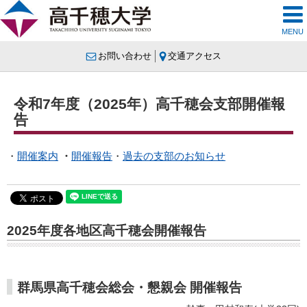
MENU
お問い合わせ
交通アクセス
令和7年度（2025年）高千穂会支部開催報
告
・
開催案内
・
開催報告
・
過去の支部のお知らせ
2025
年度各地区高千穂会開催報告
群馬県高千穂会総会・懇親会 開催報告