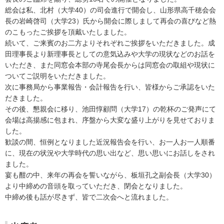
総会は私、北村（大学40）の司会進行で開会し、山形県高千穂会会
長の岩崎啓司（大学23）氏から開会に際しまして再会の喜びなど熱
のこもったご挨拶を頂戴いたしました。
続いて、ご来賓のお二方よりそれぞれご挨拶をいただきました。成
田理事長より新理事長としての意気込みや大学の現状などのお話を
いただき、また同窓会本部の寺尾会長からは同窓会の取組や現状に
ついてご説明をいただきました。
次に事務局から事業報告・会計報告を行い、皆様からご承認をいた
だきました。
その後、懇親会に移り、池田惇顧問（大学17）の乾杯のご発声にて
会場は高揚感に包まれ、序盤から大変な盛り上がりを見せておりま
した。
歓談の間、恒例となりました近況報告会を行い、お一人お一人順番
に、現在の状況や大学時代の思い出など、思い思いにお話しをされ
ました。
宴も酣の中、来年の再会を誓いながら、板垣孔之副会長（大学30）
より中締めの音頭を取っていただき、閉会となりました。
中締め後も話が尽きず、皆で二次会へと流れました。