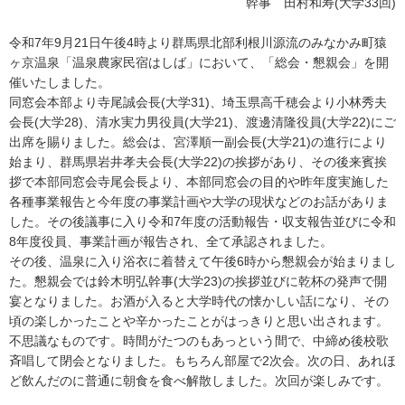
幹事 田村和寿(大学33回)
令和7年9月21日午後4時より群馬県北部利根川源流のみなかみ町猿
ヶ京温泉「温泉農家民宿はしば」において、「総会・懇親会」を開
催いたしました。
同窓会本部より寺尾誠会長(大学31)、埼玉県高千穂会より小林秀夫
会長(大学28)、清水実力男役員(大学21)、渡邊清隆役員(大学22)にご
出席を賜りました。総会は、宮澤順一副会長(大学21)の進行により
始まり、群馬県岩井孝夫会長(大学22)の挨拶があり、その後来賓挨
拶で本部同窓会寺尾会長より、本部同窓会の目的や昨年度実施した
各種事業報告と今年度の事業計画や大学の現状などのお話がありま
した。その後議事に入り令和7年度の活動報告・収支報告並びに令和
8年度役員、事業計画が報告され、全て承認されました。
その後、温泉に入り浴衣に着替えて午後6時から懇親会が始まりまし
た。懇親会では鈴木明弘幹事(大学23)の挨拶並びに乾杯の発声で開
宴となりました。お酒が入ると大学時代の懐かしい話になり、その
頃の楽しかったことや辛かったことがはっきりと思い出されます。
不思議なものです。時間がたつのもあっという間で、中締め後校歌
斉唱して閉会となりました。もちろん部屋で2次会。次の日、あれほ
ど飲んだのに普通に朝食を食べ解散しました。次回が楽しみです。