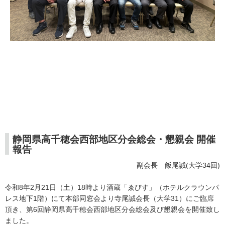
静岡県高千穂会西部地区分会総会・懇親会 開催
報告
副会長 飯尾誠(大学34回)
令和8年2月21日（土）18時より酒蔵「ゑびす」（ホテルクラウンパ
レス地下1階）にて本部同窓会より寺尾誠会長（大学31）にご臨席
頂き、第6回静岡県高千穂会西部地区分会総会及び懇親会を開催致し
ました。