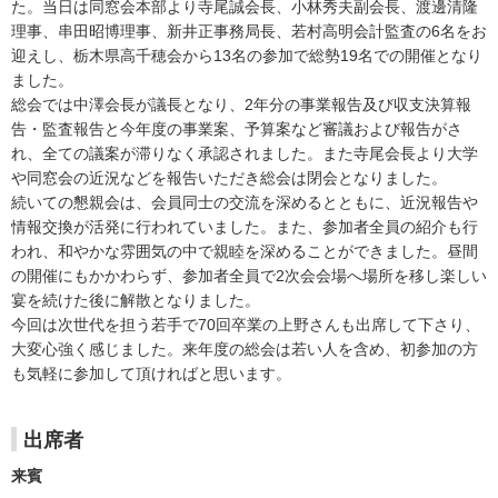
た。当日は同窓会本部より寺尾誠会長、小林秀夫副会長、渡邊清隆
理事、串田昭博理事、新井正事務局長、若村高明会計監査の6名をお
迎えし、栃木県高千穂会から13名の参加で総勢19名での開催となり
ました。
総会では中澤会長が議長となり、2年分の事業報告及び収支決算報
告・監査報告と今年度の事業案、予算案など審議および報告がさ
れ、全ての議案が滞りなく承認されました。また寺尾会長より大学
や同窓会の近況などを報告いただき総会は閉会となりました。
続いての懇親会は、会員同士の交流を深めるとともに、近況報告や
情報交換が活発に行われていました。また、参加者全員の紹介も行
われ、和やかな雰囲気の中で親睦を深めることができました。昼間
の開催にもかかわらず、参加者全員で2次会会場へ場所を移し楽しい
宴を続けた後に解散となりました。
今回は次世代を担う若手で70回卒業の上野さんも出席して下さり、
大変心強く感じました。来年度の総会は若い人を含め、初参加の方
も気軽に参加して頂ければと思います。
出席者
来賓