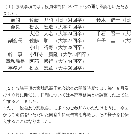
（１）協議事項では，役員体制について下記の通り承認をいただき
ました。
顧問
佐藤 尹昭（旧中
34
回卒）
鈴木 健一（旧
会長
松坂 宏造（大学
31
回卒）
大沼 大名（大学
24
回卒）
千石 賢一（大
副会長
佐藤 順 （大学
27
回卒）
庄子 圭二（大
小山 裕寿（大学
28
回卒）
幹 事
小野寺 廣隆（大学
32
回卒）
事務局長
阿部 博行（大学
44
回卒）
事務局
松坂 宏章（大学
60
回卒）
（２）協議事項の宮城県高千穂会総会の開催時期では，毎年９月及
び１０月に開催し，日程については本部事務局との調整した上で決
定するとしました。
また、「総会及び懇親会」に多くのご参加をいただけように、今回
からご返信をいただいた同窓生に報告書を郵送し、その様子をお伝
えすることになりました。