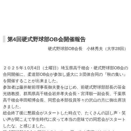
第4回硬式野球部OB会開催報告
硬式野球部OB会長 小林秀夫（大学28回）
２０２５年１0月4日（土曜日）埼玉県高千穂会・硬式野球部OB会の
合同開催に、柔道部OB会が参加し盛大に３団体合同の『秋の集い』
を開催することが出来ました。
参加者は藤井耐前理事長御夫妻をはじめ、前硬式野球部部長の笹金
光徳教授、群馬県高千穂会岩井孝夫会長・宮澤順一副会長、千葉県
高千穂会串田昭博会長、同窓会本部役員等々の沢山の方に御出席頂
きました。
総会終了後に懇親会がスタートした時点で、たくさんの話し声・笑
い声が聞こえて学生時代に戻って本当の意味での同窓会がスタート
したな、と感じました。