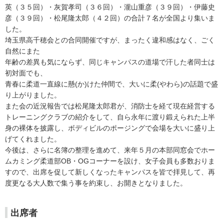
英（３５回）・灰賀孝司（３６回）・瀧山重彦（３９回）・伊藤史
彦（３９回）・松尾隆太郎（４２回）の合計７名が全国より集いま
した。
埼玉県高千穂会との合同開催ですが、まったく違和感はなく、ごく
自然にまた
年齢の差異も気にならず、同じキャンパスの道場で汗した者同士は
初対面でも、
青春に柔道一直線に懸(か)けた仲間で、大いに柔(やわら)の話題で盛
り上がりました。
また会の近況報告では松尾隆太郎君が、消防士を経て現在経営する
トレーニングクラブの紹介をして、自ら永年に渡り鍛えられた上半
身の裸体を披露し、ボディビルのポージングで会場を大いに盛り上
げてくれました。
今後は、さらに名簿の整理を進めて、来年５月の本部同窓会でホー
ムカミング柔道部OB・OGコーナーを設け、女子会員も多数おりま
すので、出席を促して新しくなったキャンパスを皆で拝見して、再
度更なる大人数で集う事を約束し、お開きとなりました。
出席者