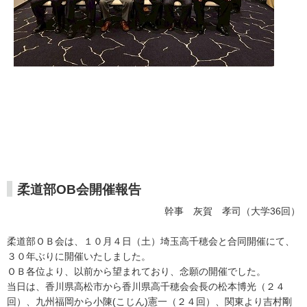
柔道部OB会開催報告
幹事 灰賀 孝司（大学36回）
柔道部ＯＢ会は、１０月４日（土）埼玉高千穂会と合同開催にて、
３０年ぶりに開催いたしました。
ＯＢ各位より、以前から望まれており、念願の開催でした。
当日は、香川県高松市から香川県高千穂会会長の松本博光（２４
回）、九州福岡から小陳(こじん)憲一（２４回）、関東より吉村剛