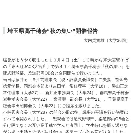
埼玉県高千穂会“秋の集い”開催報告
大内貴實雄（大学36回）
猛暑がようやく収まった１０月４日（土）１３時からJR大宮駅そば
の「東天紅JACK大宮店」で第４１回埼玉県高千穂会『秋の集い』を
硬式野球部、柔道部両OB会と合同開催で行いました。
当日は藤井耐・章江前理事長（現・評議員会議長）ご夫妻、笹金光
徳元学長、同窓会本部より吉田孝一常任理事（大学18）、勝山正之
常任理事（大学27）、新井正事務局長（大学24）、群馬県高千穂会
岩井孝夫会長（大学22）、宮澤順一副会長（大学21）、千葉県高千
穂会串田昭博会長（大学23）にご臨席を賜りました。
小林秀夫会長（大学28）の開会の辞の後、議事の審議を行い議案は
すべて承認されました。 懇親会では硬式野球部、柔道部両OB会と
分け隔てなくお互い高千穂で学んだ者同士、学生時代を振り返りな
がら思い出話と近況の語り合いに各テーブルとも花が咲きました。