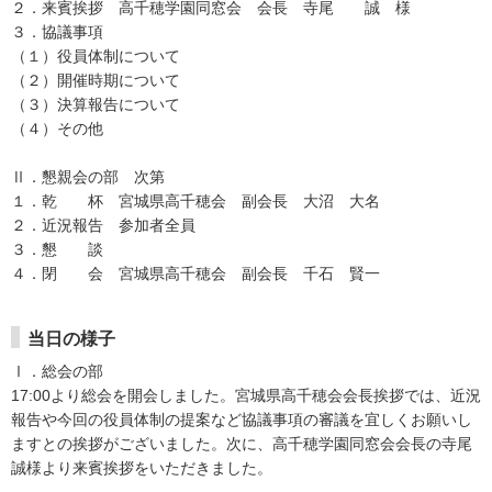
２．来賓挨拶 高千穂学園同窓会 会長 寺尾 誠 様
３．協議事項
（１）役員体制について
（２）開催時期について
（３）決算報告について
（４）その他
Ⅱ．懇親会の部 次第
１．乾 杯 宮城県高千穂会 副会長 大沼 大名
２．近況報告 参加者全員
３．懇 談
４．閉 会 宮城県高千穂会 副会長 千石 賢一
当日の様子
Ⅰ．総会の部
17:00より総会を開会しました。宮城県高千穂会会長挨拶では、近況
報告や今回の役員体制の提案など協議事項の審議を宜しくお願いし
ますとの挨拶がございました。次に、高千穂学園同窓会会長の寺尾
誠様より来賓挨拶をいただきました。