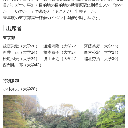
員がケガする事無く目的地の目的地の秋葉原駅に到着出来て『めで
たし・めでたし』で幕をとじることが、出来ました。
来年度の東京都高千穂会のイベント開催が楽しみです。
出席者
東京都
後藤栄造（大学20） 渡邊清隆（大学22） 齋藤英彦（大学23）
新井 正（大学24） 橋本京子（大学24） 西村公宏（大学24）
松尾和美（大学24） 勝山正之（大学27） 稲垣秀治（大学30）
西門健一郎（大学42）
特別参加
小林秀夫（大学28）