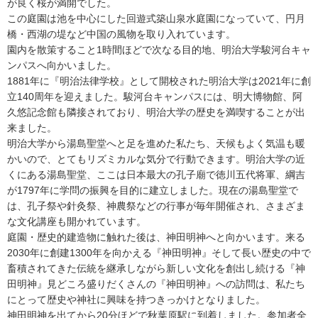
が良く桜が満開でした。
この庭園は池を中心にした回遊式築山泉水庭園になっていて、円月
橋・西湖の堤など中国の風物を取り入れています。
園内を散策すること1時間ほどで次なる目的地、明治大学駿河台キャ
ンパスへ向かいました。
1881年に『明治法律学校』として開校された明治大学は2021年に創
立140周年を迎えました。駿河台キャンパスには、明大博物館、阿
久悠記念館も隣接されており、明治大学の歴史を満喫することが出
来ました。
明治大学から湯島聖堂へと足を進めた私たち、天候もよく気温も暖
かいので、とてもリズミカルな気分で行動できます。明治大学の近
くにある湯島聖堂、ここは日本最大の孔子廟で徳川五代将軍、綱吉
が1797年に学問の振興を目的に建立しました。現在の湯島聖堂で
は、孔子祭や針灸祭、神農祭などの行事が毎年開催され、さまざま
な文化講座も開かれています。
庭園・歴史的建造物に触れた後は、神田明神へと向かいます。来る
2030年に創建1300年を向かえる『神田明神』そして長い歴史の中で
畜積されてきた伝統を継承しながら新しい文化を創出し続ける『神
田明神』見どころ盛りだくさんの『神田明神』への訪問は、私たち
にとって歴史や神社に興味を持つきっかけとなりました。
神田明神を出てから20分ほどで秋葉原駅に到着しました。参加者全