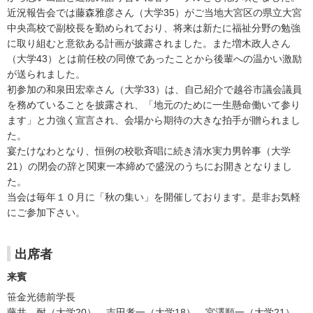
近況報告会では藤森雅彦さん（大学35）がご当地大宮区の県立大宮
中央高校で副校長を勤められており、将来は新たに福祉分野の勉強
に取り組むと意欲ある計画が披露されました。また増木政人さん
（大学43）とは前任校の同僚であったことから後輩への温かい激励
が送られました。
初参加の和泉田宏幸さん（大学33）は、自己紹介で越谷市議会議員
を務めていることを披露され、「地元のために一生懸命働いて参り
ます」と力強く宣言され、会場から期待の大きな拍手が贈られまし
た。
宴たけなわとなり、恒例の校歌斉唱に続き清水実力男幹事（大学
21）の閉会の辞と関東一本締めで盛況のうちにお開きとなりまし
た。
当会は毎年１０月に「秋の集い」を開催しております。是非お気軽
にご参加下さい。
出席者
来賓
笹金光徳前学長
藤井 耐（大学20） 吉田孝一（大学18） 宮澤順一（大学21）