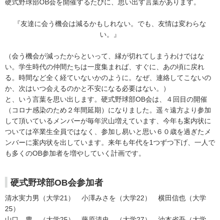
硬式野球部OB会を開催するたびに、思い出す言葉があります。
『友達に会う機会は減るかもしれない。でも、友情は変わらな
い。』
（会う機会が減ったからといって、縁が切れてしまうわけではな
い。学生時代の仲間たちは一度集まれば、すぐに、あの頃に戻れ
る。時間など全く経ていないかのように。なぜ、連絡してこないの
か、次はいつ会えるのかと不安になる必要はない。）
と、いう言葉を思い出します。硬式野球部OB会は、４回目の開催
（コロナ感染のため２年間延期）になりました。遥々遠方より参加
して頂いているメンバーが毎年沢山増えています、今年も案内状に
ついては卒業生全員ではなく、参加し易いと思い６０歳を過ぎたメ
ンバーに案内状を出しています。来年も年代を1つずつ下げ、一人で
も多くのOB参加者を増やしていく計画です。
硬式野球部OB会参加者
清水実力男（大学21） 小澤みさを（大学22） 横田信也（大学
25）
山口 豊 （大学25） 藤原清史 （大学27） 油本省吾（大学