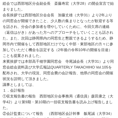
総会では西部地区分会副会長 斎藤寿宏（大学28）の開会宣言で始
まりました。
会長挨拶では西部地区分会会長 加藤丈雄（大学31）より2年ぶり
の同窓会が開催できたこと、少人数の集まりとなったが歓迎する等
を話され、分会の参加者を増やしていくために、今回欠席の連絡
（返信はがき）があった方へのアプローチをしていくことも話され
た。また、次回は静岡県内の同窓生と懇親できるようするため、静
岡市内で開催をして西部地区だけでなく中部・東部地区の方々に参
加していただく機会を設定する（2年後の令和10年の開催を目途）
ことも提案されました。
来賓挨拶では本部高千穂学園同窓会 寺尾誠会長（大学31）より同
窓会総会資料及び大学広報誌QUARTERLY TAKACHIHO Vol.105を
配布され、大学の現況、同窓会費の会計報告、他県の同窓会の開催
状況を説明して頂きました。
議事としましては、
１．会計報告
①収支報告書の報告 西部地区分会事務局（通信員）森田康之（大
学42）より第9期・第10期の一括収支報告書を読み上げ報告しまし
た。
②会計監査について報告 （西部地区会計幹事 飯尾誠（大学34）