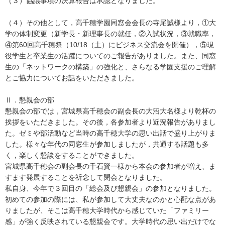
（３）協議事項の決算報告は承認となりました。
（４）その他として，高千穂学園同窓会会長の寺尾誠様より，①大
学の体制変更（新学長・新理事長の就任，②入試状況，③就職率，
④第60回高千穂祭（10/18（土）にビジネス交流会を開催），⑤現
役学生と卒業生の活躍についてのご報告がありました。また、同窓
生の「ネットワークの構築」の強化と、さらなる学園支援のご理解
とご協力についてお話をいただきました。
Ⅱ．懇親会の部
懇親会の部では，宮城県高千穂会の副会長の大沼大名様より乾杯の
挨拶をいただきました。その後，各参加者より近況報告がありまし
た。ゼミや部活動など当時の高千穂大学の思い出話で盛り上がりま
した。様々な年代の同窓生が参加しましたが，共通する話題も多
く，楽しく懇談をすることができました。
宮城県高千穂会の副会長の千石賢一様から本会の参加者が増え、ま
すます発展することを祈念して閉会となりました。
私自身、今年で３回目の「総会及び懇親会」の参加となりました。
初めての参加の際には、私が参加して大丈夫なのかと心配な点があ
りましたが、そこは高千穂大学時代から感じていた「ファミリー
感」が強く反映されている懇親会です。大学時代の思い出だけでな