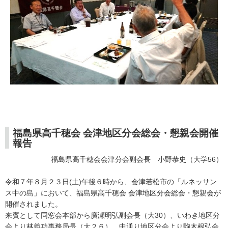
福島県高千穂会 会津地区分会総会・懇親会開催
報告
福島県高千穂会会津分会副会長 小野恭史（大学56）
令和７年８月２３日(土)午後６時から、会津若松市の「ルネッサン
ス中の島」において、福島県高千穂会 会津地区分会総会・懇親会が
開催されました。
来賓として同窓会本部から廣瀬明弘副会長（大30）、いわき地区分
会より林義功事務局長（大２６）、中通り地区分会より駒木根弘会