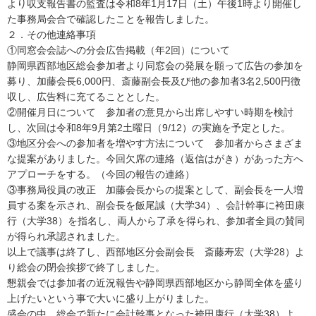
より収支報告書の監査は令和8年1月17日（土）午後1時より開催し
た事務局会合で確認したことを報告しました。
２．その他連絡事項
①同窓会会誌への分会広告掲載（年2回）について
静岡県西部地区総会参加者より同窓会の発展を願って広告の参加を
募り、加藤会長6,000円、斎藤副会長及び他の参加者3名2,500円徴
収し、広告料に充てることとした。
②開催月日について 参加者の意見から出席しやすい時期を検討
し、次回は令和8年9月第2土曜日（9/12）の実施を予定とした。
③地区分会への参加者を増やす方法について 参加者からさまざま
な提案がありました。今回欠席の連絡（返信はがき）があった方へ
アプローチをする。（今回の報告の連絡）
③事務局役員の改正 加藤会長からの提案として、副会長を一人増
員する案を示され、副会長を飯尾誠（大学34）、会計幹事に袴田康
行（大学38）を指名し、両人から了承を得られ、参加者全員の賛同
が得られ承認されました。
以上で議事は終了し、西部地区分会副会長 斎藤寿宏（大学28）よ
り総会の閉会挨拶で終了しました。
懇親会では参加者の近況報告や静岡県西部地区から静岡全体を盛り
上げたいという事で大いに盛り上がりました。
盛会の中、総会で新たに会計幹事となった袴田康行（大学38）よ