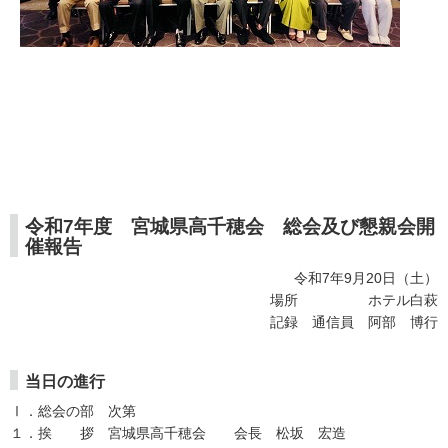
令和7年度 宮城県高千穂会 総会及び懇親会開
催報告
令和7年9月20日（土）
場所 ホテル白萩
記録 通信員 阿部 博行
当日の進行
Ⅰ．総会の部 次第
１．挨 拶 宮城県高千穂会 会長 松坂 宏造