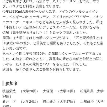
には能登牛が使われ、石窯ピザ、八王子ラーメン、おでん、サラ
ダ、パスタなど料理も充実しています。
今年は330mlの海外ビールが人気で、ドイツのヴァルシュタイナ
ー、ベルギーのヒューガルデン、アメリカのバドワイザー、メキシ
コのコロナ・エキストラなどを楽しむ人が多く見られました。私は
「小瓶といえば昔懐かしいアサヒスタイニーだな」と思いながら、
焼酎（高千穂がありました！）をロックで味わいました。
周囲には大学生をはじめ若いグループが多く、「私と現役学生とは
50歳近い年の差か」と苦笑する場面もありましたが、それもまた楽
しい思い出です。
あっという間に午後4時30分。名残惜しくケーブルカーで下山しま
した。心地よい疲れとともに、高尾山の豊かな自然と仲間との語ら
いから、たくさんの元気とパワーをもらえた一日でした。
次回も、多くの皆さんのご参加をお待ちしています。
参加者
後藤栄造 （大学20回） 大塚優一（大学20回） 松尾和美（大学
24回）
新井 正 （大学24回） 勝山正之（大学27回） 土舘修治（大学
37回）