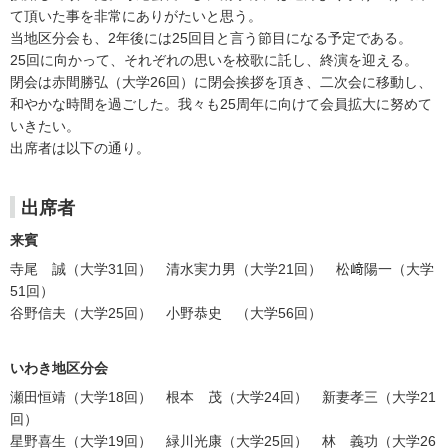
て頂いた事を非常にありがたいと思う。
当地区分会も、2年後には25回目と言う節目になる予定である。
25回に向かって、それぞれの思いを校歌に託し、終演を迎える。
閉会は赤間勝弘（大学26回）に閉会挨拶を頂き、二次会に移動し、
和やかな時間を過ごした。我々も25周年に向けて会員拡大に努めて
いきたい。
出席者は以下の通り。
出席者
来賓
寺尾 誠（大学31回） 清水実力男（大学21回） 松﨑陽一（大学
51回）
谷野信夫（大学25回） 小野恭史 （大学56回）
いわき地区分会
瀬田恒靖（大学18回） 根本 茂（大学24回） 新妻孝三（大学21
回）
星野喜生（大学19回） 緑川光康（大学25回） 林 義功（大学26