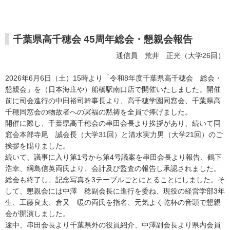
千葉県高千穂会 45周年総会・懇親会報告
通信員 荒井 正光（大学26回）
2026年6月6日（土）15時より「令和8年度千葉県高千穂会 総会・
懇親会」を（日本海庄や）船橋駅南口店で開催いたしました。開催
前に司会進行の中田裕司幹事長より、高千穂学園同窓会、千葉県高
千穂同窓会の物故者への冥福の黙祷を全員で捧げました。
開催に際し、千葉県高千穂会の串田会長より挨拶があり、続いて同
窓会本部寺尾 誠会長（大学31回）と清水実力男（大学21回）のご
挨拶を賜りました。
続いて、議事に入り第1号から第4号議案を串田会長より報告、鶴下
浩幸、綱島信英両氏より、会計及び監査の報告し承認されました。
総会も終了し、記念写真を3テーブルごとにとることにしました。そ
して、懇親会には中澤 稔副会長に進行を委ね、現役の経営学部3年
生、工藤良太、倉又 暖の両氏を指名、元気よく乾杯の音頭で懇親
会が開演しました。
途中、串田会長より千葉県外の役員紹介、中澤副会長より県内会員