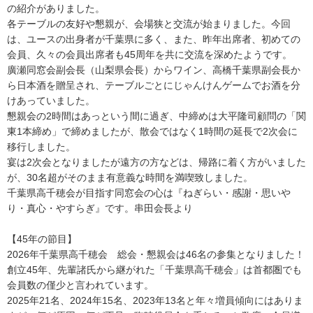
の紹介がありました。
各テーブルの友好や懇親が、会場狭と交流が始まりました。今回
は、ユースの出身者が千葉県に多く、また、昨年出席者、初めての
会員、久々の会員出席者も45周年を共に交流を深めたようです。
廣瀬同窓会副会長（山梨県会長）からワイン、高橋千葉県副会長か
ら日本酒を贈呈され、テーブルごとにじゃんけんゲームでお酒を分
けあっていました。
懇親会の2時間はあっという間に過ぎ、中締めは大平隆司顧問の「関
東1本締め」で締めましたが、散会ではなく1時間の延長で2次会に
移行しました。
宴は2次会となりましたが遠方の方などは、帰路に着く方がいました
が、30名超がそのまま有意義な時間を満喫致しました。
千葉県高千穂会が目指す同窓会の心は『ねぎらい・感謝・思いや
り・真心・やすらぎ』です。串田会長より
【45年の節目】
2026年千葉県高千穂会 総会・懇親会は46名の参集となりました！
創立45年、先輩諸氏から継がれた「千葉県高千穂会」は首都圏でも
会員数の僅少と言われています。
2025年21名、2024年15名、2023年13名と年々増員傾向にはありま