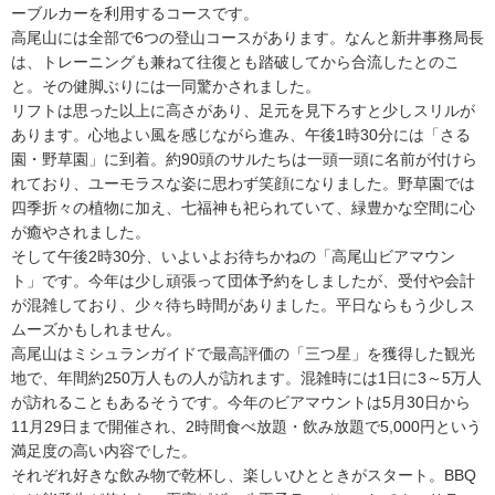
ーブルカーを利用するコースです。
高尾山には全部で6つの登山コースがあります。なんと新井事務局長
は、トレーニングも兼ねて往復とも踏破してから合流したとのこ
と。その健脚ぶりには一同驚かされました。
リフトは思った以上に高さがあり、足元を見下ろすと少しスリルが
あります。心地よい風を感じながら進み、午後1時30分には「さる
園・野草園」に到着。約90頭のサルたちは一頭一頭に名前が付けら
れており、ユーモラスな姿に思わず笑顔になりました。野草園では
四季折々の植物に加え、七福神も祀られていて、緑豊かな空間に心
が癒やされました。
そして午後2時30分、いよいよお待ちかねの「高尾山ビアマウン
ト」です。今年は少し頑張って団体予約をしましたが、受付や会計
が混雑しており、少々待ち時間がありました。平日ならもう少しス
ムーズかもしれません。
高尾山はミシュランガイドで最高評価の「三つ星」を獲得した観光
地で、年間約250万人もの人が訪れます。混雑時には1日に3～5万人
が訪れることもあるそうです。今年のビアマウントは5月30日から
11月29日まで開催され、2時間食べ放題・飲み放題で5,000円という
満足度の高い内容でした。
それぞれ好きな飲み物で乾杯し、楽しいひとときがスタート。BBQ