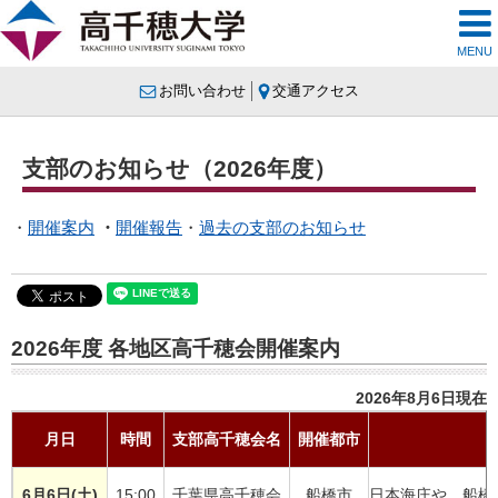
MENU
お問い合わせ
交通アクセス
支部のお知らせ（2026年度）
・
開催案内
・
開催報告
・
過去の支部のお知らせ
2026年度 各地区高千穂会開催案内
2026年8
月6日現在
月日
時間
支部高千穂会名
開催都市
6月6日(土)
15:00
千葉県高千穂会
船橋市
日本海庄や 船橋