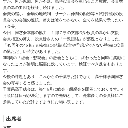
すが、何が原因、何が不足、臨時役員会を重ねること数度、会員増
員の為の要因を検証し続けました。
会費の縮小、会場の地域制、サークル仲間の勧誘等々試行錯誤の役
員会での会議の連続、努力は嘘をつかない。全てを結果で示したい
（会長）
今回、同窓会本部の協力、１都７県の支部長や役員の温かい支援、
会員相互の努力、役員皆さんの「一致団結」が盛況となりました。
「45周年の46名」の参集に会場の設営や予想ができない準備に役員
の慌ただしい苦労がありました。
3時間の「総会・懇親会」の散会とともに、終わったと同時に笑顔に
なったことが鮮明に脳裏に残っています。検証すべき反省もありま
す。
今後の課題もあり、これからの千葉県だけでなく、高千穂学園同窓
会の寄与すると感じました。
千葉県高千穂会は、毎年6月に総会・懇親会を開催しております。4
月頃には日程が決定しますので先約として、是非多くの会員様にご
参集していただけますようにお願い致します。
出席者
来賓