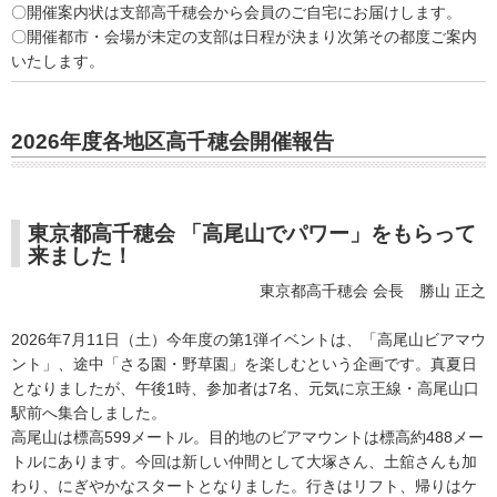
〇開催案内状は支部高千穂会から会員のご自宅にお届けします。
〇開催都市・会場が未定の支部は日程が決まり次第その都度ご案内
いたします。
2026
年度各地区高千穂会開催報告
東京都高千穂会 「高尾山でパワー」をもらって
来ました！
東京都高千穂会 会長 勝山 正之
2026年7月11日（土）今年度の第1弾イベントは、「高尾山ビアマウ
ント」、途中「さる園・野草園」を楽しむという企画です。真夏日
となりましたが、午後1時、参加者は7名、元気に京王線・高尾山口
駅前へ集合しました。
高尾山は標高599メートル。目的地のビアマウントは標高約488メー
トルにあります。今回は新しい仲間として大塚さん、土舘さんも加
わり、にぎやかなスタートとなりました。行きはリフト、帰りはケ