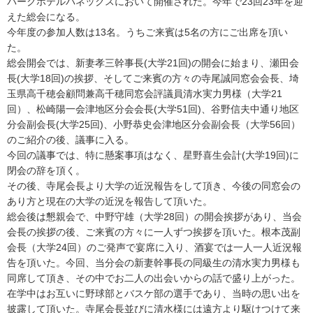
パークホテルパネックスにおいて開催された。今年で23回23年を迎
えた総会になる。
今年度の参加人数は13名。うちご来賓は5名の方にご出席を頂い
た。
総会開会では、新妻孝三幹事長(大学21回)の開会に始まり、瀬田会
長(大学18回)の挨拶、そしてご来賓の方々の寺尾誠同窓会会長、埼
玉県高千穂会顧問兼高千穂同窓会評議員清水実力男様（大学21
回）、松崎陽一会津地区分会会長(大学51回)、谷野信夫中通り地区
分会副会長(大学25回)、小野恭史会津地区分会副会長（大学56回）
のご紹介の後、議事に入る。
今回の議事では、特に懸案事項はなく、星野喜生会計(大学19回)に
閉会の辞を頂く。
その後、寺尾会長より大学の近況報告をして頂き、今後の同窓会の
あり方と現在の大学の近況を報告して頂いた。
総会後は懇親会で、中野守雄（大学28回）の開会挨拶があり、当会
会長の挨拶の後、ご来賓の方々に一人ずつ挨拶を頂いた。根本茂副
会長（大学24回）のご発声で宴席に入り、酒宴では一人一人近況報
告を頂いた。今回、当分会の新妻幹事長の同級生の清水実力男様も
同席して頂き、その中でお二人の出会いからの話で盛り上がった。
在学中はお互いに野球部とバスケ部の選手であり、当時の思い出を
披露して頂いた。寺尾会長並びに清水様には遠方より駆けつけて来