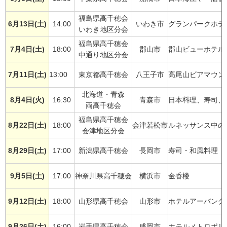
福島県高千穂会
6月13日(土)
14:00
いわき市
グランパークホテ
いわき地区分会
福島県高千穂会
7月4日(土)
18:00
郡山市
郡山ビューホテル
中通り地区分会
7月11日(土)
13:00
東京都高千穂会
八王子市
高尾山ビアマウン
北海道・青森
8月4日(火)
16:30
青森市
日本料理、寿司、
両高千穂会
福島県高千穂会
8月22
日(土)
18:00
会津若松市
ルネッサンス中の
会津地区分会
8月29日(土)
17:00
新潟県高千穂会
長岡市
寿司・和風料理 
9月5日(土)
17:00
神奈川県高千穂会
横浜市
金香楼
9月12日(土)
18:00
山形県高千穂会
山形市
ホテルアーバング
9月26日(土)
16:00
岩手県高千穂会
盛岡市
ホテルメトロポリ