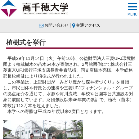
MENU
お問い合わせ
交通アクセス
植樹式を挙行
平成29年11月14日（火）午前10時、公益財団法人三菱UFJ環境財
団より植栽樹木の苗木54本が寄贈され、2号館西側にて株式会社三
菱東京UFJ銀行笹塚支店長青井泰弘様、同支店橋本亮様、本学総務
部長松崎健により植樹式が行われました。
この事業は、上記財団が「みどり豊かな森や街づくり」を目指
し、市民団体や行政との連携や三菱UFJフィナンシャル・グループ
の拠点紹介を通じて、水源や河川流域、学校や公園等公共施設を対
象に展開しています。財団創設以来46年間の累計で、植樹（苗木）
本数は113万本を超えました。
本学への寄贈は平成23年度以来2度目となります。