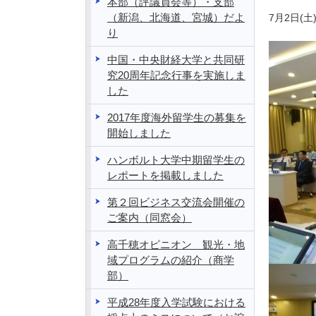
本部（評議員会等）・支部
（新潟、北海道、宮城）だよ
7月2日
り
中国・中央財経大学と共同研
究20周年記念行事を実施しま
した
2017年度海外留学生の募集を
開始しました
ハンボルト大学中期留学生の
レポートを掲載しました
第２回ビジネス交流会開催の
ご案内（同窓会）
高千穂オピニオン 観光・地
域プログラムの紹介（商学
部）
平成28年度入学試験における