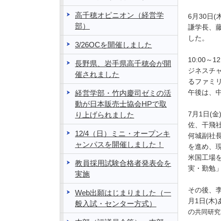
高千穂オピニオン（経営学
6月30日
部）
謙学長、藤
した。
3/26OCを開催しました
10:00
長野県、岩手県高千穂会が開
ジネスチ
催されました
るファミ
午後は、
経営学部・竹内慶司ゼミの活
動が日本販売士協会HPで取
7月1日(
り上げられました
佐、干飛
12/4（日）ミニ・オープンキ
何城副社
ャンパスを開催しました！
を進め、
米国工場
教員採用試験合格者発表会を
実・勤勉
実施
その後、李
Web出願はじまりました（一
月1日(木
般入試・センター方式）
の
共同研究