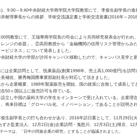
(木)、9:00～9:40中央財経大学商学院大学院教室にて、李俊生副学長
井耐理事長からの挨拶、学術交流議定書と学術交流覚書(2016年～201
～12:00同教室にて、王瑞華商学院長の司会により共同研究発表会が行
ャレンジの命題」、②高田教授から「金融機関の信用リスク管理からみ
リービジネス」について発表しました。
中央財経大学の学部が沙河キャンパス移動したので、キャンパス見学と
金)には企業訪問として、悦康薬品(創業1998年、売上高1,000億円)
社長補佐、勝秀梅国際事業部副社長が対応して頂きました。
長から企業概要、1988年製薬販売を開始、国の政策に合致して成長し
現在50ヶ国以上に販売許可を得ている。
を設立し中国の薬科大学の学生をインターンで受け入れている。企業理
」、将来目標は「グローバル化、イノベーション」であることが説明さ
俊生副学長との打ち合わせがあり、2016年訪日案として、11月29日(火)
)あずさ監査法人、12月2日(金)企業訪問・鬼怒川、12月3日(土)帰京、12
テーマは、
「日中の同族企業の研究」とすることが協議されました。