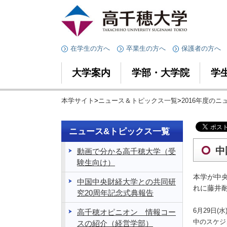
在学生の方へ
卒業生の方へ
保護者の方へ
大学案内
学部・大学院
学
本学サイト
>
ニュース＆トピックス一覧
>
2016年度の
ニュース&トピックス一覧
中
動画で分かる高千穂大学（受
験生向け）
本学が中央
中国中央財経大学との共同研
れに藤井
究20周年記念式典報告
6月29日
高千穂オピニオン 情報コー
中のスケジ
スの紹介（経営学部）