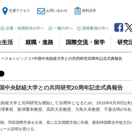
交通アクセス
お問い合わせ
資料請求
企業・採用担当の方へ
一般の方へ
高校教員の方へ
生生活
就職・進路
国際交流・留学
研究
ニュース＆トピックス
>中国中央財経大学との共同研究20周年記念式典報告
国中央財経大学との共同研究20周年記念式典報告
財経大学と共同研究を開始して20周年となるため、2016年6月30日
耐理事長、新津重幸教授、高田大安教授、大島久幸教授、千葉吉明の5名
(水)朝、羽田国際空港を出発、昼に北京国際空港に到着、蔡彩時国際合作処主
ュール説明を受ける。