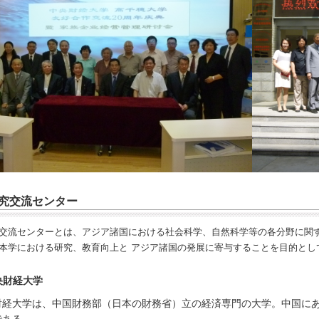
究交流センター
交流センターとは、アジア諸国における社会科学、自然科学等の各分野に関す
本学における研究、教育向上と アジア諸国の発展に寄与することを目的とし
央財経大学
財経大学は、中国財務部（日本の財務省）立の経済専門の大学。中国にあ
である。