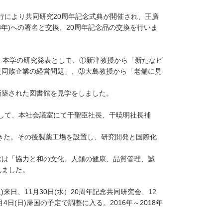
の進行により共同研究20周年記念式典が開催され、王廣
8年)への署名と交換、20周年記念品の交換を行いま
われ、本学の研究発表として、①新津教授から「新たなビ
た同族企業の経営問題」、③大島教授から「老舗に見
新築された図書館を見学をしました。
を訪問して、本社会議室にて干聖臣社長、干暁明社長補
てきた。その後製薬工場を設置し、研究開発と国際化
念は「協力と和の文化、人類の健康、品質管理、誠
れました。
来日、11月30日(水）20周年記念共同研究会、12
月4日(日)帰国の予定で調整に入る。2016年～2018年