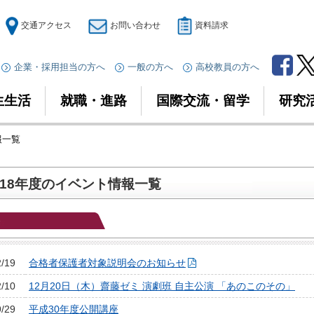
交通アクセス
お問い合わせ
資料請求
企業・採用担当の方へ
一般の方へ
高校教員の方へ
生生活
就職・進路
国際交流・留学
研究
報一覧
018年度のイベント情報一覧
2/19
合格者保護者対象説明会のお知らせ
2/10
12月20日（木）齋藤ゼミ 演劇班 自主公演 「あのこのその」
9/29
平成30年度公開講座