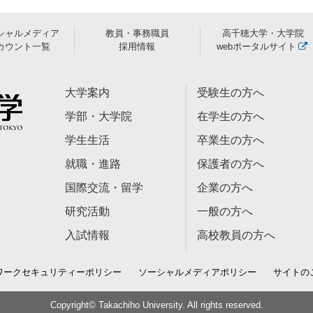
シャルメディア
教員・事務職員
高千穂大学・大学院
カウント一覧
採用情報
webポータルサイト
大学案内
受験生の方へ
学部・大学院
在学生の方へ
学生生活
卒業生の方へ
就職・進路
保護者の方へ
国際交流・留学
企業の方へ
研究活動
一般の方へ
入試情報
高校教員の方へ
ワークセキュリティーポリシー
ソーシャルメディアポリシー
サイトの
Copyright© Takachiho University. All rights reserved.