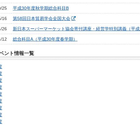
9/25
平成30年度秋学期総合科目B
5/16
第58回日本貿易学会全国大会
4/26
新日本スーパーマーケット協会寄付講座・経営学特別講義（平成
4/12
総合科目A（平成30年度春学期）
ベント情報一覧
度
度
度
度
度
度
度
度
度