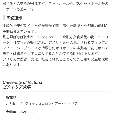
留学生との交流が可能です。フットボールやバスケットボール等の
スポーツも盛んです。
周辺環境
比較的治安が良く、自然が豊かで落ち着いた環境と小都市の便利さ
を兼ね備えています。
足を延ばせば首都のワシントンD.C.、金融と文化芸術の街ニューヨ
ーク、独立宣言が採択され、アメリカ誕生の地とされるフィラデル
フィア、ベイブルースが活躍したオリオーズの本拠地であるボルチ
モアへは鉄道や車で日帰りすることができる距離にあります。
アメリカの歴史、文化、社会に触れることができる絶好の立地環境
にあります。
University of Victoria
ビクトリア大学
所在地
カナダ・ブリティッシュコロンビア州ビクトリア
大学ホームページ