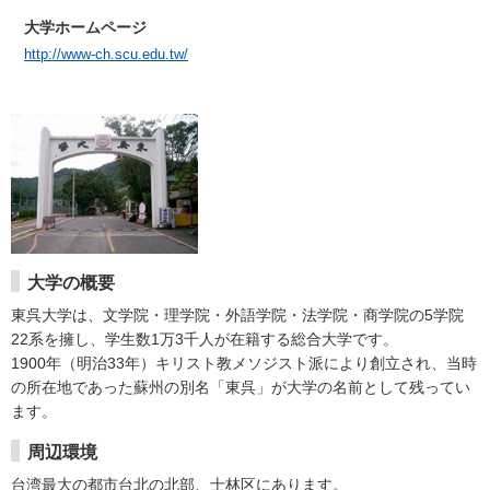
大学ホームページ
http://www-ch.scu.edu.tw/
大学の概要
東呉大学は、文学院・理学院・外語学院・法学院・商学院の5学院
22系を擁し、学生数1万3千人が在籍する総合大学です。
1900年（明治33年）キリスト教メソジスト派により創立され、当時
の所在地であった蘇州の別名「東呉」が大学の名前として残ってい
ます。
周辺環境
台湾最大の都市台北の北部、士林区にあります。