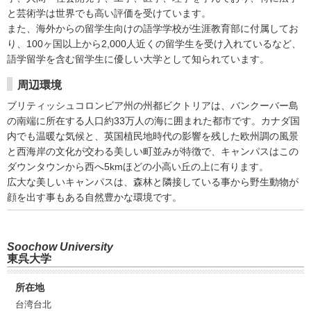
と芸術学は世界でも高い評価を受けています。
また、海外からの留学生向けの語学学校が生涯教育部に付属してお
り、100ヶ国以上から2,000人近くの留学生を受け入れているなど、
語学留学を含む留学生に優しい大学として知られています。
周辺環境
ブリティッシュコロンビア州の州都ビクトリアは、バンクーバー島
の南端に所在する人口約33万人の海に囲まれた都市です。カナダ国
内でも温暖な気候と、英国植民地時代の影響を残した欧州調の風景
と西海岸の文化が交わる美しい町並みが特徴で、キャンパスはこの
ダウンタウンから西へ5kmほどの小高い丘の上に有ります。
広大な美しいキャンパスは、森林と隣接している事から野生動物が
顔を出す事もある自然豊かな環境です。
Soochow University
東呉大学
所在地
台湾台北