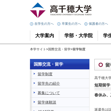
在学生の方へ
卒業生の方へ
保護者の方へ
大学案内
学部・大学院
学
本学サイト
>
国際交流・留学
>留学制度
国際交流・留学
留
留学制度
高千穂大
留学先の紹介
短期留学
募集について
春休み、
留学体験談
派遣先は