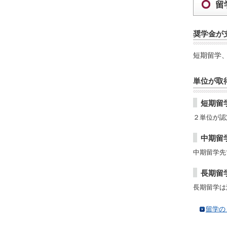
留
奨学金が
短期留学
単位が取
短期留
２単位が認
中期留
中期留学先
長期留
長期留学は
留学の