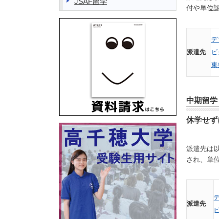
JSAF留学
付や単位
デ
派遣先
ビ
東
中期留学
休学せず
派遣先は
され、単
派遣先