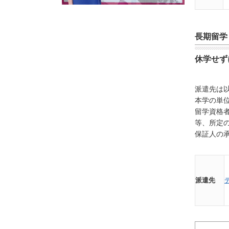
長期
留学
休学せず
派遣先は
本学の単
留学資格者
等、所定
保証人の
派遣先