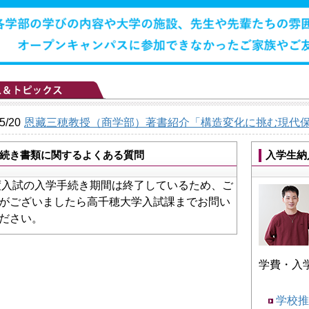
5/20
恩藏三穂教授（商学部）著書紹介「構造変化に挑む現代
続き書類に関するよくある質問
入学生納
年度入試の入学手続き期間は終了しているため、ご
がございましたら高千穂大学入試課までお問い
ださい。
学費・入
学校推