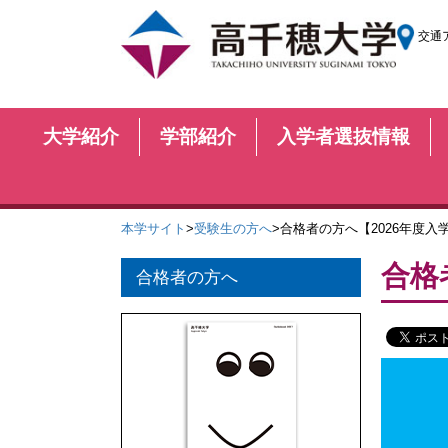
交通
大学紹介
学部紹介
入学者選抜情報
本学サイト
>
受験生の方へ
>合格者の方へ【2026年度入学
合格
合格者の方へ