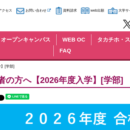
アクセス
お問い合わせ
資料請求
web出願
大学サ
オープンキャンパス
WEB OC
タカチホ・
FAQ
】[学部]
者の方へ【2026年度入学】[学部]