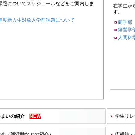
課題についてスケジュールなどをご案内しま
在学生か
す。
6年度新入生対象入学前課題について
商学部
経営学
人間科
住まいの紹介
NEW
学生リレ
友会（部活動などの紹介）
広報誌・