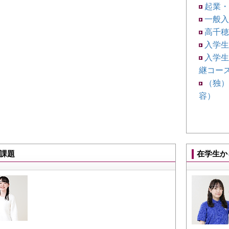
起業・
一般入
高千穂
入学生
入学生
継コース
（独）
容）
課題
在学生か