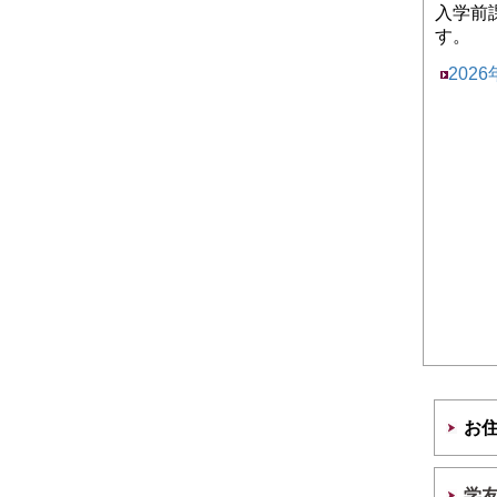
入学前
す。
202
お
学