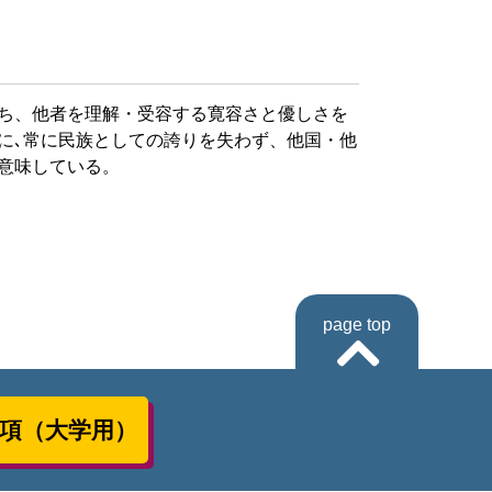
持ち、他者を理解・受容する寛容さと優しさを
に､常に民族としての誇りを失わず、他国・他
意味している。
page top
項（大学用）