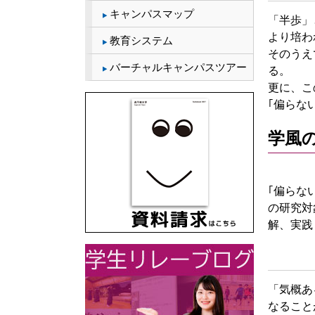
キャンパスマップ
「半歩」
より培わ
教育システム
そのうえ
バーチャルキャンパスツアー
る。
更に、こ
｢偏らな
学風
｢偏らな
の研究対
解、実践
「気概あ
なること