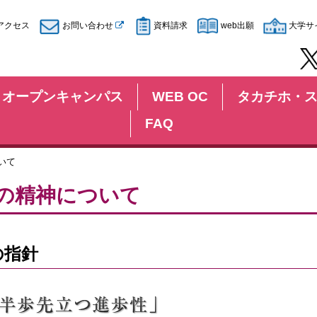
アクセス
お問い合わせ
資料請求
web出願
大学サ
オープンキャンパス
WEB OC
タカチホ・
FAQ
いて
の精神について
の指針