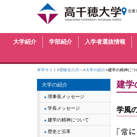
交通
大学紹介
学部紹介
入学者選抜情報
本学サイト
>
受験生の方へ
>
大学の紹介
>建学の精神につ
建学
大学の紹介
理事長メッセージ
学長メッセージ
学風
建学の精神について
歴史と沿革