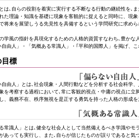
とは､自らの役割を着実に実行する不断なる行動の継続性を､ま
れた理論・知識を基礎に現象を客観的に捉えると同時に、現象
で将来を展望しうる先見性を具備するという学問研究に求めら
の学風の指針を具現化するための人格的資質すなわち､豊かな
い自由人」・「気概ある常識人」・｢平和的国際人」を掲げ、
の目標
い自由人」とは､社会現象・人間行動などを分析する社会科学
象を考察する過程において､常に客観的視点・中庸の視点に立
し、義務不在、秩序無視を是正する勇気を持った人格の形成を
る常識人」とは､健全な社会人として当然備えるべき学識やモ
があっても実行し、また､自らが信じたものが誤りであると気