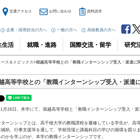
交通アクセス
お問い合わせ
資料請求
企業・採用担当の方へ
一般の方へ
高校教員の方へ
生生活
就職・進路
国際交流・留学
研究
ニュース＆トピックス
>堀越高等学校との「教職インターンシップ受入・派遣に
越高等学校との「教職インターンシップ受入・派遣
年11月26日、本学にて、堀越高等学校と「教職インターンシップ受入・
ターンシップとは、高千穂大学の教職課程を履修している学生が、高等
業補助、行事支援等を通して、学校現場と講義科目の学びの循環を図り
るのかを学ぶのが、本学の教職インターンシップです。