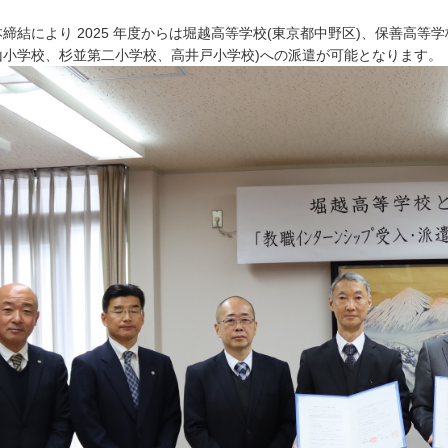
結により 2025 年度からは堀越高等学校(東京都中野区)、保善高等学校
山小学校、杉並第二小学校、高井戸小学校)への派遣が可能となります。