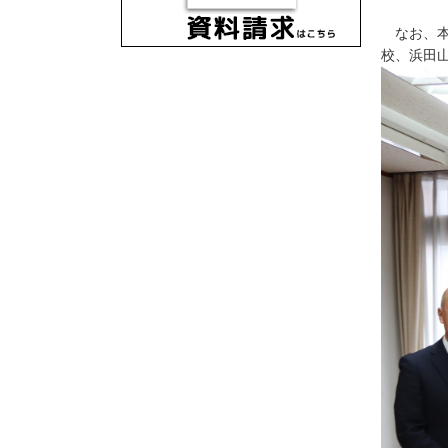
なお、本締
校、浜田