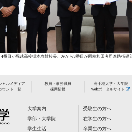
ら4番目が堀越高校掛本寿雄校長、左から3番目が同校和田考司進路指導
シャルメディア
教員・事務職員
高千穂大学・大学院
カウント一覧
採用情報
webポータルサイト
大学案内
受験生の方へ
学部・大学院
在学生の方へ
学生生活
卒業生の方へ