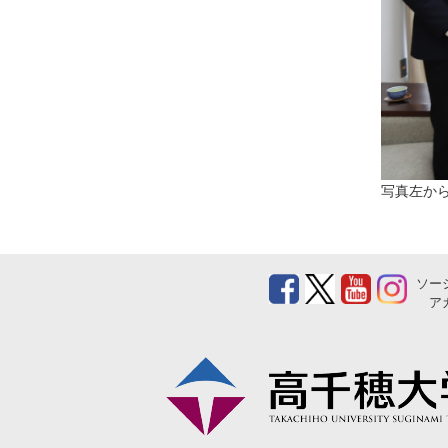
写真左か
ソー
ア